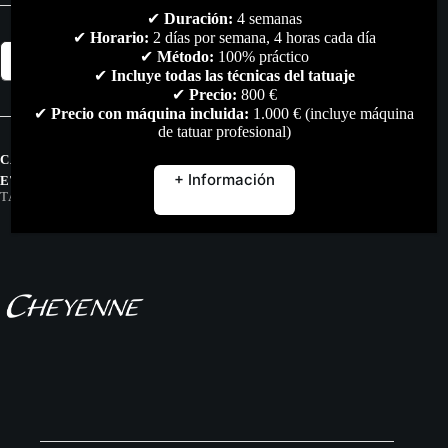
✔
Duración:
4 semanas
✔
Horario:
2 días por semana, 4 horas cada día
Juego
✔
Método:
100% práctico
Añadir al carrito
de
✔
Incluye todas las técnicas del tatuaje
Juntas
✔
Precio:
800 €
Tóricas
✔
Precio con máquina incluida:
1.000 € (incluye máquina
2
de tatuar profesional)
para
Todas
CATEGORÍAS:
ACCESORIOS
,
TODO
las
+ Información
ETIQUETAS:
CHEYENNE
,
MAQUINA
,
O-RING
,
REPUESTO
,
Máquinas
TATTOO
,
TATUAJE
,
TORICAS
Pen
cantidad