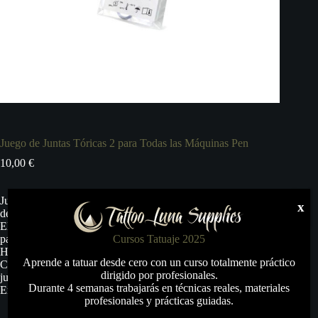
Juego de Juntas Tóricas 2 para Todas las Máquinas Pen
10,00
€
Juego de juntas tóricas 2 – para todas las máquinas con forma
x
de bolígrafo
El juego de juntas tóricas 2 contiene 5 pares de juntas tóricas
para todas las máquinas con forma de bolígrafo (HAWK Pen,
Cursos Tatuaje 2025
HAWK Pen Unio, SOL Nova, SOL Nova Unlimited) de
Aprende a tatuar desde cero con un curso totalmente práctico
Cheyenne. Incluye 5 juntas tóricas de 16 mm de diámetro y 5
dirigido por profesionales.
juntas tóricas de 19 mm de diámetro.
Durante 4 semanas trabajarás en técnicas reales, materiales
Empaquetado por pares.
profesionales y prácticas guiadas.