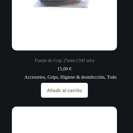
Funda de Grip 25mm (500 uds)
15,00
€
Accesorios
,
Grips
,
Higiene & desinfección
,
Todo
Añadir al carrito