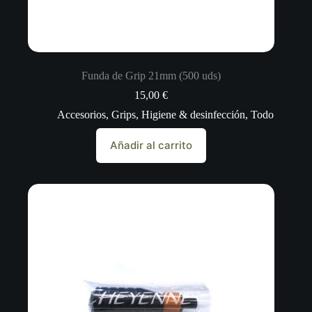
Funda de Grip 21mm (500 uds)
15,00
€
Accesorios
,
Grips
,
Higiene & desinfección
,
Todo
Añadir al carrito