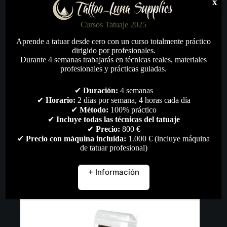
x
Cursos Tatuaje 2025
Aprende a tatuar desde cero con un curso totalmente práctico
dirigido por profesionales.
Durante 4 semanas trabajarás en técnicas reales, materiales
profesionales y prácticas guiadas.
Juego de Juntas Tóricas 3 para Compartimento de
Batería Sol Nova Unlimited
✔
Duración:
4 semanas
5,00
€
✔
Horario:
2 días por semana, 4 horas cada día
Accesorios
,
Todo
✔
Método:
100% práctico
✔
Incluye todas las técnicas del tatuaje
✔
Precio:
800 €
Añadir al carrito
✔
Precio con máquina incluida:
1.000 € (incluye máquina
de tatuar profesional)
+ Información