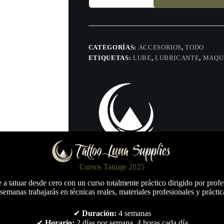
MX5
30mL
cantidad
CATEGORÍAS:
ACCESORIOS
,
TODO
ETIQUETAS:
LUBE
,
LUBRICANTE
,
MAQU
Cursos Tatuaje 2025
a tatuar desde cero con un curso totalmente práctico dirigido por profe
semanas trabajarás en técnicas reales, materiales profesionales y práctic
✔
Duración:
4 semanas
✔
Horario:
2 días por semana, 4 horas cada día