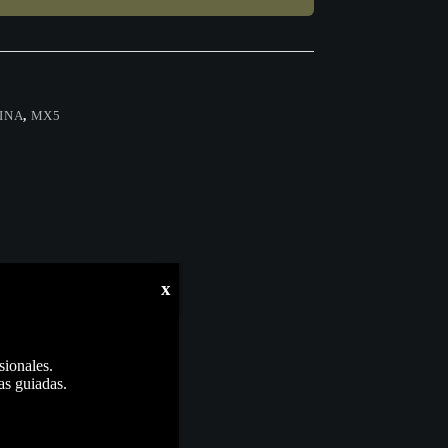
INA
,
MX5
x
sionales.
as guiadas.