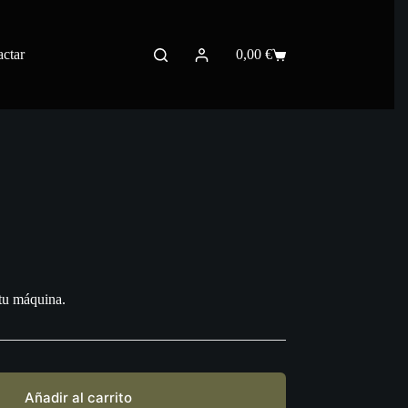
ctar
0,00
€
Carro
de
compra
tu máquina.
Añadir al carrito