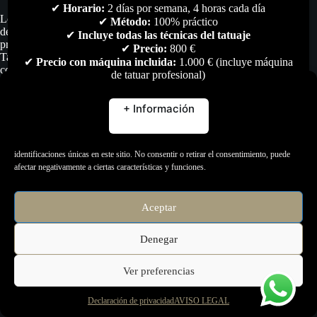
✔
Horario:
2 días por semana, 4 horas cada día
Los clientes son responsables de cumplir con la normativa sanitaria y
✔
Método:
100% práctico
de seguridad vigente en su país, así como de verificar que los
✔
Incluye todas las técnicas del tatuaje
productos son aptos para el uso que desean darles.
✔
Precio:
800 €
Tattooluna no ofrece asesoramiento médico ni sustituye la consulta
✔
Precio con máquina incluida:
1.000 € (incluye máquina
con un profesional cualificado.
de tatuar profesional)
Gestionar consentimiento
+ Información
Para ofrecer las mejores experiencias, utilizamos tecnologías como las cookies para
almacenar y/o acceder a la información del dispositivo. El consentimiento de estas
tecnologías nos permitirá procesar datos como el comportamiento de navegación o las
identificaciones únicas en este sitio. No consentir o retirar el consentimiento, puede
afectar negativamente a ciertas características y funciones.
Aceptar
Denegar
Ver preferencias
Copyright © 2026 - Página creada por
Micromercio.com
-
Descargo de Responsabilidad -
Aviso Legal -
Declaración de
Declaración de privacidad
AVISO LEGAL
Privacidad