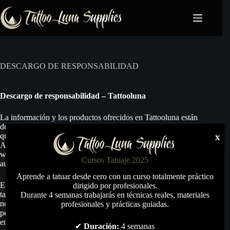
Saltar
al
contenido
DESCARGO DE RESPONSABILIDAD
Descargo de responsabilidad – Tattooluna
La información y los productos ofrecidos en Tattooluna están
destinados exclusivamente a profesionales del tatuaje y a personas
x
que cuenten con la formación adecuada para utilizarlos.
Aunque procuramos que toda la información mostrada en nuestra
web sea precisa y esté actualizada, Tattooluna no puede garantizar la
Cursos Tatuaje 2025
ausencia total de errores u omisiones.
Aprende a tatuar desde cero con un curso totalmente práctico
El uso de tintas, agujas, máquinas y cualquier otro material para
dirigido por profesionales.
tatuaje implica riesgos si no se emplean correctamente. Tattooluna
Durante 4 semanas trabajarás en técnicas reales, materiales
no se hace responsable de daños, lesiones, reacciones adversas o
profesionales y prácticas guiadas.
perjuicios derivados del uso inadecuado de los productos adquiridos
en la tienda.
✔
Duración:
4 semanas