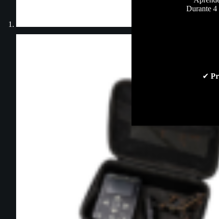
Durante 4 
✔
Pr