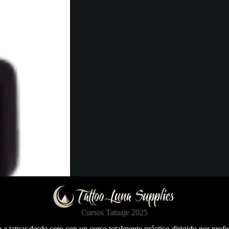
Cursos Tatuaje 2025
a tatuar desde cero con un curso totalmente práctico dirigido por profe