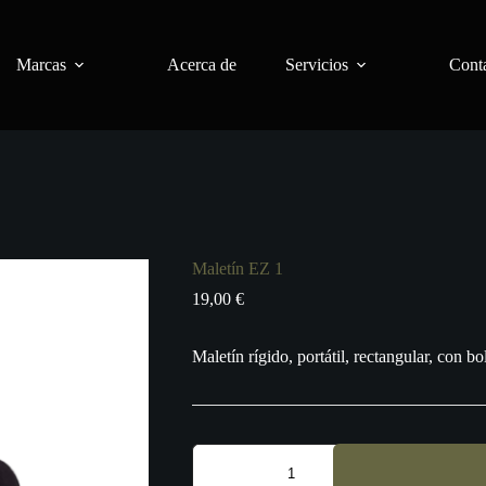
Marcas
Acerca de
Servicios
Conta
Maletín EZ 1
19,00
€
Maletín rígido, portátil, rectangular, con bol
Maletín
EZ