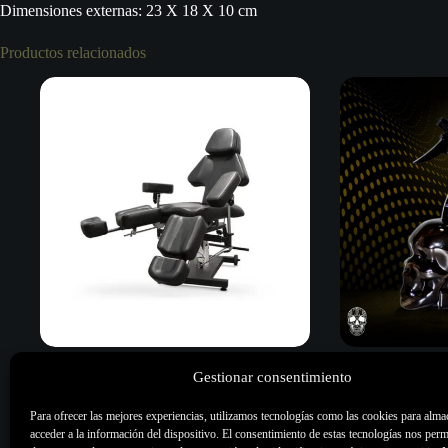
Dimensiones externas: 23 X 18 X 10 cm
Productos relacionados
Gestionar consentimiento
Camilla Tattoo Hawk
Difusor Spray Ca
770,00
€
11,00
€
Para ofrecer las mejores experiencias, utilizamos tecnologías como las cookies para alma
acceder a la información del dispositivo. El consentimiento de estas tecnologías nos perm
Mobiliario
,
Todo
Accesorio