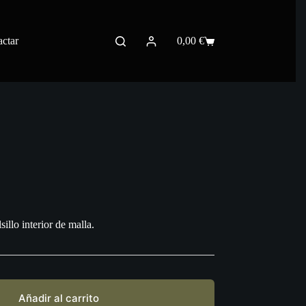
ctar
0,00
€
Carro
de
compra
sillo interior de malla.
Añadir al carrito