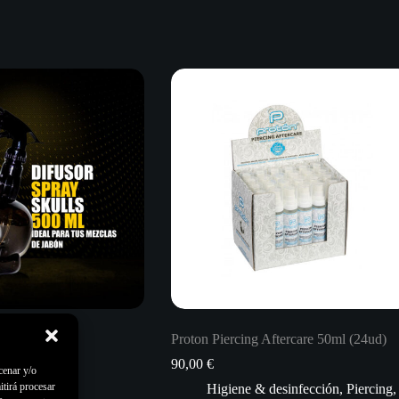
lavera Skulls
Proton Piercing Aftercare 50ml (24ud)
90,00
€
cenar y/o
itirá procesar
s
,
Higiene &
Higiene & desinfección
,
Piercing
,