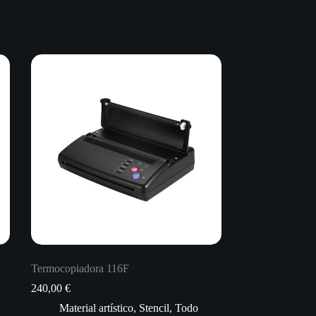
Termocopiadora 116F
240,00
€
Material artístico
,
Stencil
,
Todo