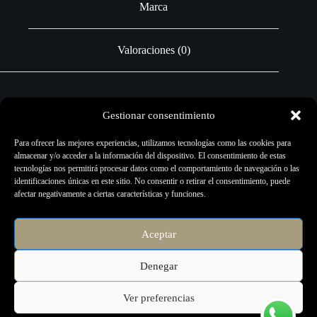
Marca
Valoraciones (0)
Gestionar consentimiento
Contiene clavo de aceite esencial, conocido por sus virtudes de
higiene dental. Su fórmula específica permite un uso frecuente sin
Para ofrecer las mejores experiencias, utilizamos tecnologías como las cookies para
alterar el equilibrio natural y delicado de la boca.
almacenar y/o acceder a la información del dispositivo. El consentimiento de estas
tecnologías nos permitirá procesar datos como el comportamiento de navegación o las
INSTRUCCIONES DE USO:
identificaciones únicas en este sitio. No consentir o retirar el consentimiento, puede
afectar negativamente a ciertas características y funciones.
Cepillarse los dientes antes de cada enjuague bucal. Usando la tapa
de medición, diluya 1 volumen de la solución de enjuague bucal en
3 volúmenes de agua. Realizar un colutorio enérgico por un mínimo
Aceptar
de 30 segundos. No lo tragues.
Denegar
Ver preferencias
Copyright © 2026 - Página creada por
Micromercio.com