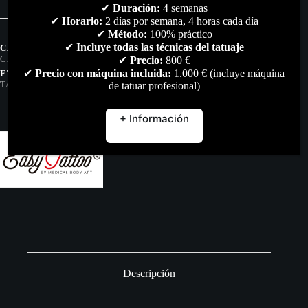
125ml
✔
Duración:
4 semanas
by
✔
Horario:
2 días por semana, 4 horas cada día
Easy
✔
Método:
100% práctico
Tattoo
✔
Incluye todas las técnicas del tatuaje
CATEGORÍAS:
HIGIENE & DESINFECCIÓN
,
PIERCING
,
SKIN
(24ud)
CARE
,
TODO
✔
Precio:
800 €
cantidad
✔
Precio con máquina incluida:
1.000 € (incluye máquina
ETIQUETAS:
CURACIÓN
,
EASY
,
EASY-PIERCING
,
EASY-
TATTOO
,
PIERCING
de tatuar profesional)
+ Información
Descripción