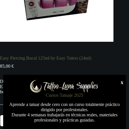
Easy Piercing Bucal 125ml by Easy Tattoo (24ud)
85,00
€
Destinado a la higiene bucal, la solución de enjuague bucal
x
Easy piercing es ideal para el mantenimiento de piercings en la
boca.
Cursos Tatuaje 2025
Aprende a tatuar desde cero con un curso totalmente práctico
dirigido por profesionales.
Durante 4 semanas trabajarás en técnicas reales, materiales
Easy
profesionales y prácticas guiadas.
Añadir al carrito
Piercing
Bucal