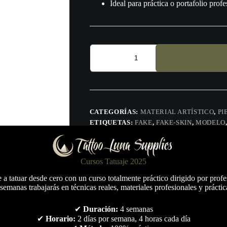
Ideal para práctica o portafolio profe
Brazo
piel
sintética
cantidad
CATEGORÍAS:
MATERIAL ARTÍSTICO
,
PI
ETIQUETAS:
FAKE
,
FAKE-SKIN
,
MODELO
SINTETICA
,
SKIN
,
TATTOO
Cursos Tatuaje 2025
a tatuar desde cero con un curso totalmente práctico dirigido por profe
semanas trabajarás en técnicas reales, materiales profesionales y práctic
✔
Duración:
4 semanas
✔
Horario:
2 días por semana, 4 horas cada día