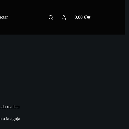
ctar
0,00
€
Carro
de
compra
ada realista
a a la aguja