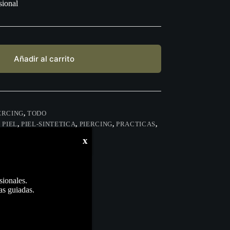
sional
Añadir al carrito
ERCING
,
TODO
,
PIEL
,
PIEL-SINTETICA
,
PIERCING
,
PRACTICAS
,
x
sionales.
as guiadas.