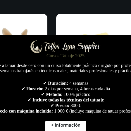
Cursos Tatuaje 2025
a tatuar desde cero con un curso totalmente práctico dirigido por profe
semanas trabajarás en técnicas reales, materiales profesionales y práctic
✔
Duración:
4 semanas
✔
Horario:
2 días por semana, 4 horas cada día
✔
Método:
100% práctico
✔
Incluye todas las técnicas del tatuaje
a
Piel Sintética Práctica Tattoo (4
✔
Precio:
800 €
variedades)
ecio con máquina incluida:
1.000 € (incluye máquina de tatuar profes
Rango
5,00
€
-
15,00
€
tístico
,
Piercing
,
Todo
de
Material artístico
,
Todo
+ Información
precios: