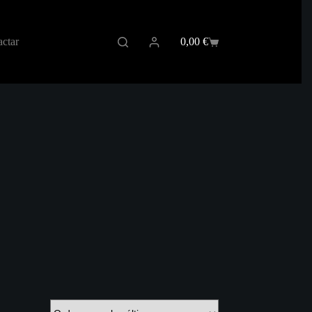
ctar
0,00
€
Carro
de
compra