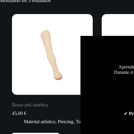
Ordenado
Mostrando los 5 resultados
por
los
últimos
Aprende 
Durante 4 
Brazo piel sintética
Gato piel sintétic
45,00
€
90,00
€
✔
Pr
Material artístico
,
Piercing
,
Todo
Material ar