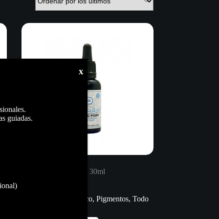
x
sionales.
as guiadas.
Protón Piercing Point 30ml
7,50
€
ional)
Material artístico
,
Pigmentos
,
Todo