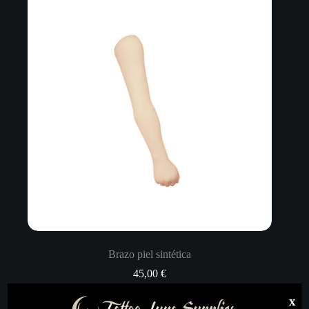
Brazo piel sintética
45,00
€
Material artístico
,
Piercing
,
Todo
x