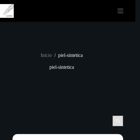
Saltar
al
contenido
Inicio
/
piel-sintetica
piel-sintetica