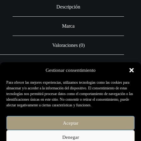
Descripción
Marca
Valoraciones (0)
Gestionar consentimiento
El papel hectográfico tiene cuatro hojas de papel:
Para ofrecer las mejores experiencias, utilizamos tecnologías como las cookies para
almacenar y/o acceder a la información del dispositivo. El consentimiento de estas
La capa superior es blanca. Es la capa a la que se transferirá la
tecnologías nos permitirá procesar datos como el comportamiento de navegación o las
imagen.
identificaciones únicas en este sitio. No consentir o retirar el consentimiento, puede
La segunda capa no está conectada y es de color blanco
afectar negativamente a ciertas características y funciones.
lechoso. Normalmente esta capa se desecha.
La tercera capa es el carbono (papel morado/azul). Al
presionar sobre esta capa, la capa púrpura / azul se transfiere a
Aceptar
la hoja superior.
La cuarta hoja inferior es amarilla y mantiene el original en su
sitio cuando se utiliza una impresora térmica.
Denegar