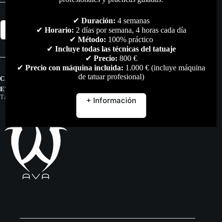
✔
Duración:
4 semanas
SKULLDNA
Añadir al carrito
✔
Horario:
2 días por semana, 4 horas cada día
Papel
✔
Método:
100% práctico
Termocopiadora
cantidad
✔
Incluye todas las técnicas del tatuaje
✔
Precio:
800 €
✔
Precio con máquina incluida:
1.000 € (incluye máquina
de tatuar profesional)
CATEGORÍAS:
MATERIAL ARTÍSTICO
,
STENCIL
,
TODO
ETIQUETAS:
AVA
,
CALCO
,
PAPEL
,
SKULLDNA
,
STENCIL
,
TATTOO
,
TATUAJE
,
TERMOCOPIADORA
+ Información