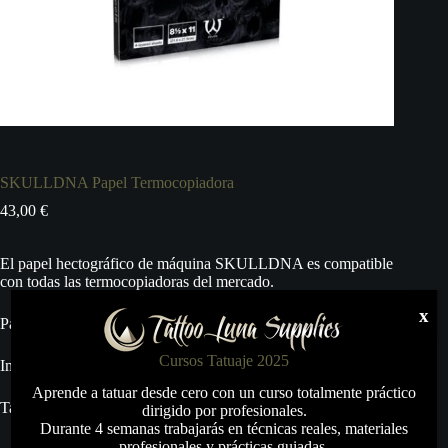
SKULLDNA Papel Termocopiadora
43,00
€
El papel hectográfico de máquina SKULLDNA es compatible
con todas las termocopiadoras del mercado.
x
Pack de 100 uds.
Cursos Tatuaje 2025
Imagen consistente y de alta calidad.
Aprende a tatuar desde cero con un curso totalmente práctico
Tamaño: 8.5″x 11” (21.6 x 27.9 cm)
dirigido por profesionales.
Durante 4 semanas trabajarás en técnicas reales, materiales
profesionales y prácticas guiadas.