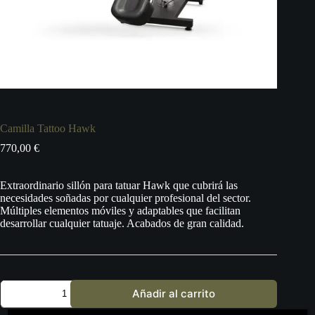
Camilla Tattoo Hawk
770,00
€
Extraordinario sillón para tatuar Hawk que cubrirá las
necesidades soñadas por cualquier profesional del sector.
Múltiples elementos móviles y adaptables que facilitan
desarrollar cualquier tatuaje. Acabados de gran calidad.
Camilla
Añadir al carrito
Tattoo
Hawk