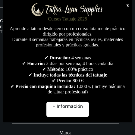
cantidad
x
Cursos Tatuaje 2025
CATEGORÍAS:
MOBILIARIO
,
TODO
ETIQUETAS:
CAMILLA
,
LUNA
,
MOBILIARIO
,
TATTOO
,
Aprende a tatuar desde cero con un curso totalmente práctico
TATTOO-LUNA
,
TATUAJE
dirigido por profesionales.
Durante 4 semanas trabajarás en técnicas reales, materiales
profesionales y prácticas guiadas.
✔
Duración:
4 semanas
✔
Horario:
2 días por semana, 4 horas cada día
✔
Método:
100% práctico
✔
Incluye todas las técnicas del tatuaje
✔
Precio:
800 €
✔
Precio con máquina incluida:
1.000 € (incluye máquina
de tatuar profesional)
+ Información
Descripción
Marca