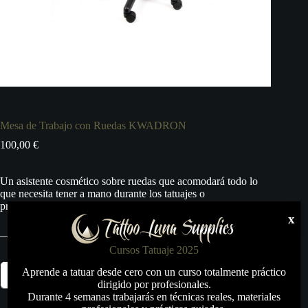
Mesa de Trabajo con Ruedas KWADRON
100,00
€
Un asistente cosmético sobre ruedas que acomodará todo lo
que necesita tener a mano durante los tatuajes o
procedimientos cosméticos.
x
Cursos Tatuaje 2025
Mesa
Aprende a tatuar desde cero con un curso totalmente práctico
Añadir al carrito
de
dirigido por profesionales.
Trabajo
Durante 4 semanas trabajarás en técnicas reales, materiales
con