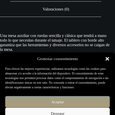
Valoraciones (0)
Una mesa auxiliar con ruedas sencilla y clásica que tendrá a mano
todo lo que necesitas durante el tatuaje. El tablero con borde alto
garantiza que las herramientas y diversos accesorios no se caigan de
la mesa.
Gestionar consentimiento
Para ofrecer las mejores experiencias, utilizamos tecnologías como las cookies para
La mesa auxiliar se basa en una robusta base de cinco brazos con
almacenar y/o acceder a la información del dispositivo. El consentimiento de estas
ruedas, lo que la hace móvil y fácil de trasladar a cualquier lugar. Su
tecnologías nos permitirá procesar datos como el comportamiento de navegación o las
tamaño compacto lo hace adecuado para pequeños estudios de
identificaciones únicas en este sitio. No consentir o retirar el consentimiento, puede
tatuaje o salones de belleza.
afectar negativamente a ciertas características y funciones.
Aceptar
Dimensiones del tablero: 48 x 35 cm
Denegar