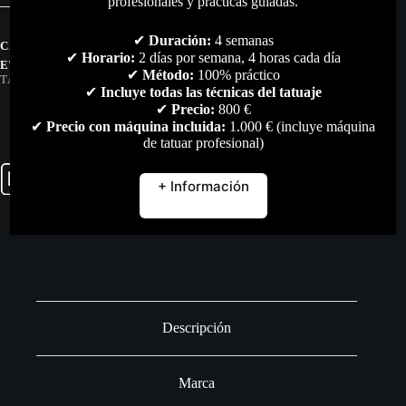
profesionales y prácticas guiadas.
Ruedas
KWADRON
cantidad
✔
Duración:
4 semanas
CATEGORÍAS:
MOBILIARIO
,
TODO
✔
Horario:
2 días por semana, 4 horas cada día
ETIQUETAS:
KWADRON
,
MESA-DE-TRABAJO
,
TATTOO
,
✔
Método:
100% práctico
TATUAJE
,
WORKING-TABLE
✔
Incluye todas las técnicas del tatuaje
✔
Precio:
800 €
✔
Precio con máquina incluida:
1.000 € (incluye máquina
de tatuar profesional)
+ Información
Descripción
Marca