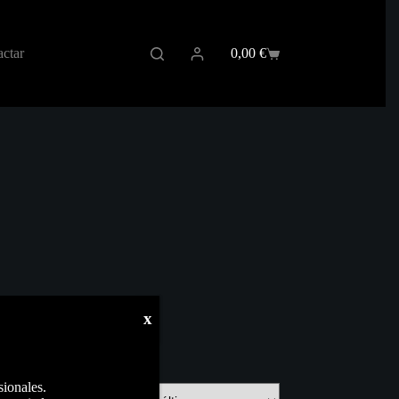
ctar
0,00
€
Carro
de
compra
x
sionales.