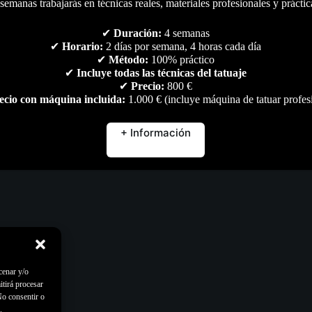
semanas trabajarás en técnicas reales, materiales profesionales y práctic
✔
Duración:
4 semanas
✔
Horario:
2 días por semana, 4 horas cada día
✔
Método:
100% práctico
✔
Incluye todas las técnicas del tatuaje
✔
Precio:
800 €
ecio con máquina incluida:
1.000 € (incluye máquina de tatuar profes
+ Información
cenar y/o
itirá procesar
No consentir o
.