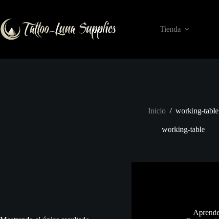
Saltar
al
contenido
Tienda
Inicio
/
working-table
working-table
Aprende 