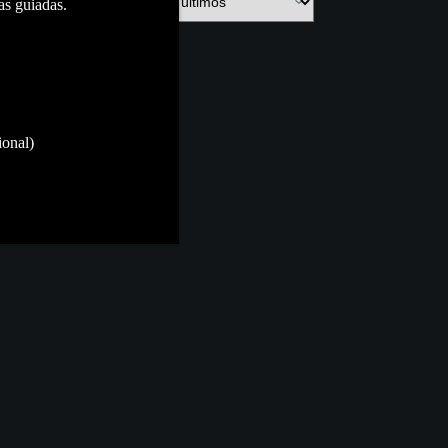
as guiadas.
ional)