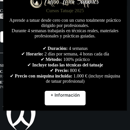
Cursos Tatuaje 2025
Color:
Aprende a tatuar desde cero con un curso totalmente práctico
dirigido por profesionales.
Durante 4 semanas trabajarás en técnicas reales, materiales
Máquina
profesionales y prácticas guiadas.
Añadir al carrito
Inalámbrica
Ava
Hulk-
✔
Duración:
4 semanas
cantidad
✔
Horario:
2 días por semana, 4 horas cada día
✔
Método:
100% práctico
✔
Incluye todas las técnicas del tatuaje
SKU:
N/D
✔
Precio:
800 €
CATEGORÍAS:
MAQUINAS DE TATUAR
,
MAQUINAS
✔
Precio con máquina incluida:
1.000 € (incluye máquina
ROTATIVAS
,
TODO
de tatuar profesional)
ETIQUETAS:
AVA
,
HULK
,
INALAMBRICA
,
MAQUINA
,
POTENTE
,
ROTATIVA
+ Información