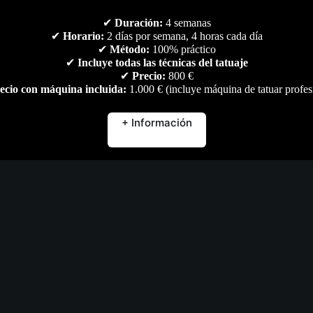
Descripción
Marca
Valoraciones (0)
✔
Duración:
4 semanas
✔
Horario:
2 días por semana, 4 horas cada día
✔
Método:
100% práctico
✔
Incluye todas las técnicas del tatuaje
✔
Precio:
800 €
 de las máquinas de tatuaje tradicionales de estilo bolígrafo, la P2S no
ecio con máquina incluida:
1.000 € (incluye máquina de tatuar profes
iencia de tatuaje satisfactoria compuesta por el mejor motor personaliz
+ Información
ría y registrará tu tiempo de trabajo.