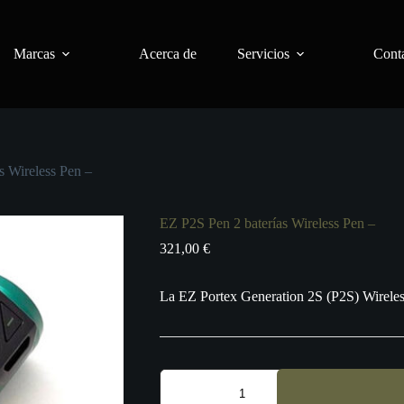
Marcas
Acerca de
Servicios
Conta
s Wireless Pen –
EZ P2S Pen 2 baterías Wireless Pen –
321,00
€
La EZ Portex Generation 2S (P2S) Wireles
EZ
P2S