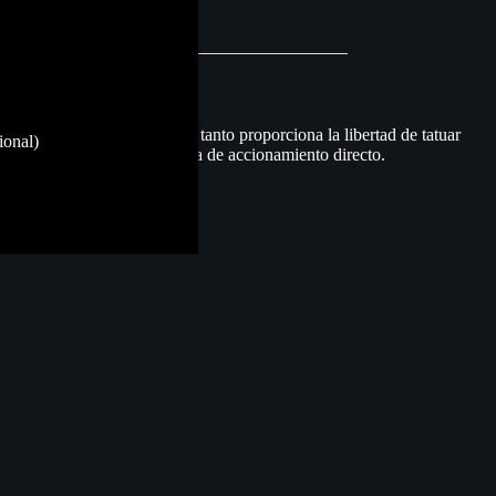
 requiere un cable y por lo tanto proporciona la libertad de tatuar
ional)
ado EZ de su clase con sistema de accionamiento directo.