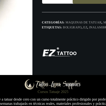
Pen
2
baterías
Wireless
Pen
-
CATEGORÍAS:
MAQUINAS DE TATUAR
,
M
cantidad
ETIQUETAS:
BOLIGRAFO
,
EZ
,
INALAMB
Cursos Tatuaje 2025
a tatuar desde cero con un curso totalmente práctico dirigido por profe
semanas trabajarás en técnicas reales, materiales profesionales y práctic