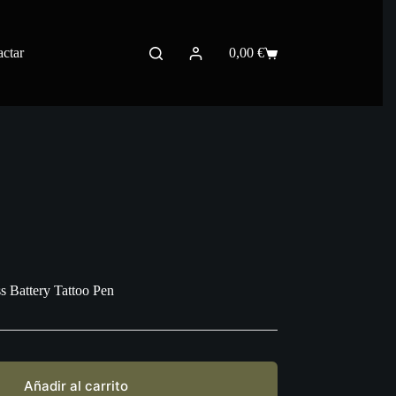
ctar
0,00
€
Carro
de
compra
s Battery Tattoo Pen
Añadir al carrito