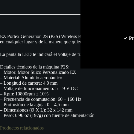
EZ Portex Generation 2S (P2S) Wireless Battery Tattoo Pen – A diferencia
✔
Pr
en cualquier lugar y de la manera que quieras. En definitiva, una exper
La pantalla LED te indicará el voltaje de trabajo, la capacidad de la bate
Detalles técnicos de la máquina P2S:
– Motor: Motor Suizo Personalizado EZ
– Material: Aluminio aeronáutico
– Longitud de carrera: 4.0 mm
– Voltaje de funcionamiento: 5 – 9 V DC
– Rpm: 10800rpm ± 10%
– Frecuencia de conmutación: 60 – 160 Hz
– Protrusión de la aguja: 0 – 4,5 mm
– Dimensiones (Ø X L): 32 x 142 mm
– Peso: 6.96 oz (197g) con fuente de alimentación
Productos relacionados