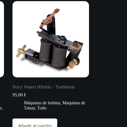
Percy Waters Híbrida – Traditional
95,00
€
Máquinas de bobina
,
Maquinas de
n
,
Tatuar
,
Todo
Añadir al carrito