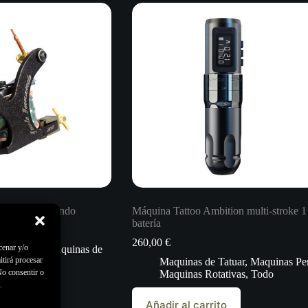
er. Paulo Fernando
Máquina Tattoo Ambition multi-stroke 1
batería
260,00
€
cenar y/o
de bobina
,
Maquinas de
itirá procesar
do
Maquinas de Tatuar
,
Maquinas Pe
No consentir o
Maquinas Rotativas
,
Todo
.
rrito
Añadir al carrito