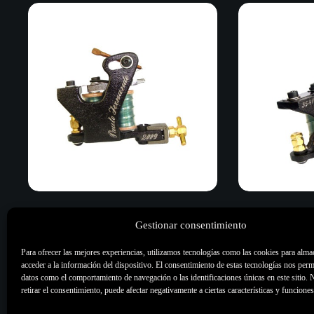
Coleman Shader. Paulo Fernando
Classic Jr. Shad
Gestionar consentimiento
149,50
€
149,50
€
Para ofrecer las mejores experiencias, utilizamos tecnologías como las cookies para alma
Máquinas de bobina
,
Maquinas de
Máquinas 
acceder a la información del dispositivo. El consentimiento de estas tecnologías nos perm
Tatuar
,
Todo
Tatuar
,
To
datos como el comportamiento de navegación o las identificaciones únicas en este sitio. 
retirar el consentimiento, puede afectar negativamente a ciertas características y funciones
Añadir al carrito
Añadir al ca