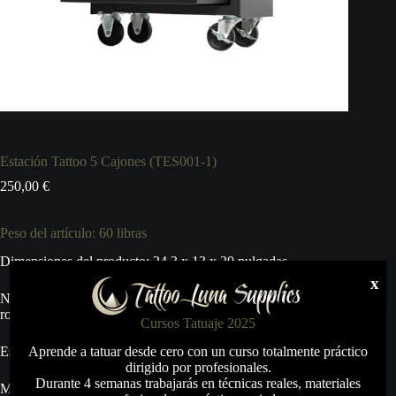
Estación Tattoo 5 Cajones (TES001-1)
250,00
€
Peso del artículo: 60 libras
Dimensiones del producto: 24.3 x 13 x 30 pulgadas
x
Número de modelo del producto: Cofre de herramientas
rodante con almacenamiento
Cursos Tatuaje 2025
Estilo: Cofre de herramientas rodante
Aprende a tatuar desde cero con un curso totalmente práctico
dirigido por profesionales.
Durante 4 semanas trabajarás en técnicas reales, materiales
Material: acero