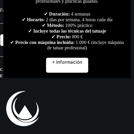
profesionales y prácticas guiadas.
Forma: rectángulo
✔
Duración:
4 semanas
✔
Horario:
2 días por semana, 4 horas cada día
✔
Método:
100% práctico
✔
Incluye todas las técnicas del tatuaje
Estación
✔
Precio:
800 €
Añadir al carrito
Tattoo
✔
Precio con máquina incluida:
1.000 € (incluye máquina
5
de tatuar profesional)
Cajones
(TES001-
1)
+ Información
cantidad
CATEGORÍAS:
MOBILIARIO
,
TODO
ETIQUETAS:
ESTACION
,
ESTACION-TATTOO
,
TATTOO