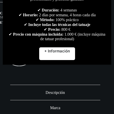
Dragon
´s
✔
Duración:
4 semanas
Blood
CATEGORÍAS:
GEL & JABONES
,
HIGIENE & DESINFECCIÓN
,
✔
Horario:
2 días por semana, 4 horas cada día
200
SKIN CARE
,
TODO
ml.
✔
Método:
100% práctico
ETIQUETAS:
BALM
,
ESPUMA
,
MICROPIGMENTACION
cantidad
✔
Incluye todas las técnicas del tatuaje
✔
Precio:
800 €
✔
Precio con máquina incluida:
1.000 € (incluye máquina
de tatuar profesional)
+ Información
Descripción
Marca