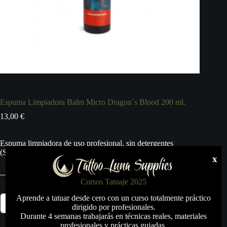
Espuma Limpiadora Balm Micro Dragon´s Blood 200 ml.
13,00
€
Espuma limpiadora de uso profesional, sin detergentes
(Syndet), pH 5.5.
x
Cursos Tatuaje 2025
Espuma
Aprende a tatuar desde cero con un curso totalmente práctico
Añadir al carrito
Limpiadora
dirigido por profesionales.
Balm
Durante 4 semanas trabajarás en técnicas reales, materiales
Micro
profesionales y prácticas guiadas.