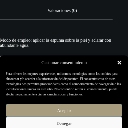
Valoraciones (0)
Modo de empleo: aplicar la espuma sobre la piel y aclarar con
abundante agua.
Especialmente indicada para el lavado de la piel sensible durante el
proceso de micropigmentación o maquillaje permanente.
Gestionar consentimiento
Para ofrecer las mejores experiencias, utilizamos tecnologías como las cookies para
Favorece la regeneración de la piel
almacenar y/o acceder a la información del dispositivo. El consentimiento de estas
tecnologías nos permitirá procesar datos como el comportamiento de navegación o las
Bálsamo 100% Vegano
identificaciones únicas en este sitio. No consentir o retirar el consentimiento, puede
afectar negativamente a ciertas características y funciones.
Favorece la regeneración de la piel
Precauciones: mantener fuera del alcance de los niños. No ingerir.
Aceptar
No usar en niños menores de 3 años.
Denegar