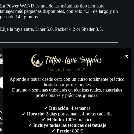
La Power WAND es una de las máquinas tipo pen para
tatuajes más pequeñas disponibles, con solo 4.3 «de largo y un
peso de 142 gramos.
Elije la tuya entre, Liner 5.0, Packer 4.2 or Shader 3.5.
x
Elige la tuya
Cursos Tatuaje 2025
Bishop
Aprende a tatuar desde cero con un curso totalmente práctico
Añadir al carrito
Power
dirigido por profesionales.
Wand
Durante 4 semanas trabajarás en técnicas reales, materiales
3
profesionales y prácticas guiadas.
Veriones
RCA
✔
Duración:
4 semanas
(
SKU:
N/D
✔
Horario:
2 días por semana, 4 horas cada día
Liner
CATEGORÍAS:
MAQUINAS DE TATUAR
,
MAQUINAS PEN
,
)-
✔
Método:
100% práctico
MAQUINAS ROTATIVAS
,
TODO
(
✔
Incluye todas las técnicas del tatuaje
Packer
ETIQUETAS:
BISHOP
,
MAQUINA
,
PEN
,
ROTATIVA
,
TATTOO
✔
Precio:
800 €