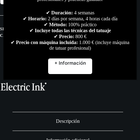
Venda
Elástica
✔
Duración:
4 semanas
Cubre
✔
Horario:
2 días por semana, 4 horas cada día
Grip
✔
Método:
100% práctico
cantidad
SKU:
N/D
✔
Incluye todas las técnicas del tatuaje
CATEGORÍAS:
TODO
,
WRAP
✔
Precio:
800 €
✔
Precio con máquina incluida:
1.000 € (incluye máquina
de tatuar profesional)
+ Información
Descripción