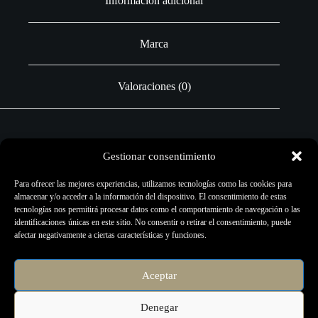
Información adicional
Marca
Valoraciones (0)
Gestionar consentimiento
La poderosa cinta auto adhesiva Electric Ink es una envoltura para
los Grips de las máquinas de tatuar. Un excelente soporte para mejor
Para ofrecer las mejores experiencias, utilizamos tecnologías como las cookies para
agarre al grip y para reducir la vibración.
almacenar y/o acceder a la información del dispositivo. El consentimiento de estas
tecnologías nos permitirá procesar datos como el comportamiento de navegación o las
Hecha de tela elástica especial, material antideslizante, resistente a la
identificaciones únicas en este sitio. No consentir o retirar el consentimiento, puede
humidad, no se soltará fácilmente por el sudor o por el agua.
afectar negativamente a ciertas características y funciones.
Dimensión: 5cm x 4,50m
Aceptar
Venta unitaria.
Denegar