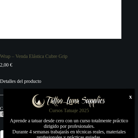
Wrap – Venda Elástica Cubre Grip
2,00
€
Detalles del producto
x
Color:
Cursos Tatuaje 2025
Aprende a tatuar desde cero con un curso totalmente práctico
dirigido por profesionales.
Durante 4 semanas trabajarás en técnicas reales, materiales
Wrap
Añadir al carrito
profesionales y prácticas guiadas.
–