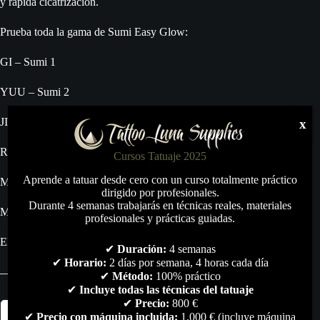
y rápida cicatrización.
Prueba toda la gama de Sumi Easy Glow:
GI – Sumi 1
YUU – Sumi 2
JIN – Sumi 3
x
REI – Sumi 4
Cursos Tatuaje 2025
Aprende a tatuar desde cero con un curso totalmente práctico
MAKOTO – Sumi 5
dirigido por profesionales.
Durante 4 semanas trabajarás en técnicas reales, materiales
MEIYO – Sumi 6
profesionales y prácticas guiadas.
EMPEROR BLACK – Sumi 7
✔
Duración:
4 semanas
✔
Horario:
2 días por semana, 4 horas cada día
✔
Método:
100% práctico
✔
Incluye todas las técnicas del tatuaje
✔
Precio:
800 €
Tinta
Añadir al carrito
SUMI
✔
Precio con máquina incluida:
1.000 € (incluye máquina