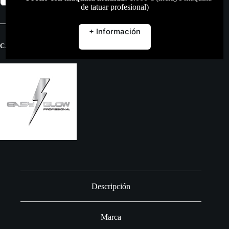
3
de tatuar profesional)
–
JIN
+ Información
Easy
Glow
CATEGORÍAS:
PIGMENTOS
,
TODO
30ml
REACH
cantidad
Descripción
Marca