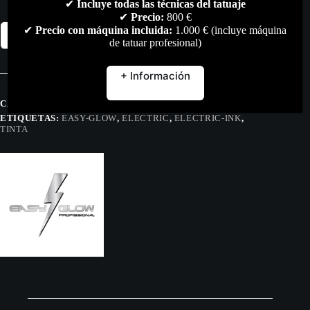
✔
Incluye todas las técnicas del tatuaje
✔
Precio:
800 €
Tinta
✔
Precio con máquina incluida:
1.000 € (incluye máquina
Añadir al carrito
SUMI
de tatuar profesional)
3
–
JIN
+ Información
Easy
Glow
CATEGORÍAS:
PIGMENTOS
,
TODO
240ml
ETIQUETAS:
EASY-GLOW
,
ELECTRIC
,
ELECTRIC-INK
,
REACH
TINTA
cantidad