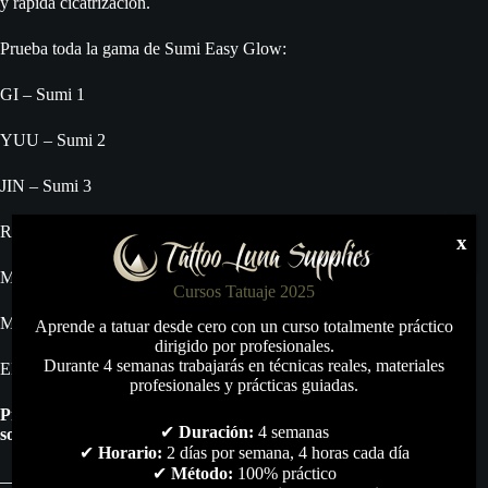
y rápida cicatrización.
Prueba toda la gama de Sumi Easy Glow:
GI – Sumi 1
YUU – Sumi 2
JIN – Sumi 3
REI – Sumi 4
x
MAKOTO – Sumi 5
Cursos Tatuaje 2025
MEIYO – Sumi 6
Aprende a tatuar desde cero con un curso totalmente práctico
dirigido por profesionales.
Durante 4 semanas trabajarás en técnicas reales, materiales
EMPEROR BLACK – Sumi 7
profesionales y prácticas guiadas.
Producto no autorizado para su venta en España. Tan
✔
Duración:
4 semanas
solo se permitirán las ventas intercomunitarias.
✔
Horario:
2 días por semana, 4 horas cada día
✔
Método:
100% práctico