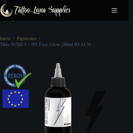
Saltar
al
contenido
Inicio
/
Pigmentos
/
Tinta SUMI 3 – JIN Easy Glow 240ml REACH