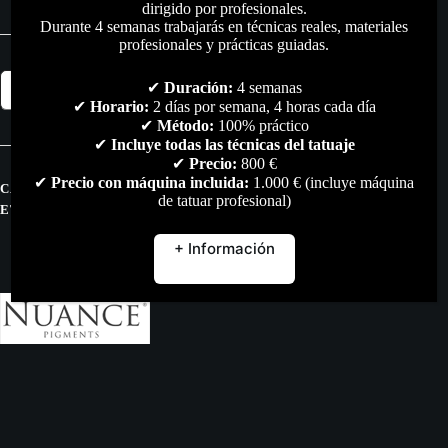
dirigido por profesionales.
Durante 4 semanas trabajarás en técnicas reales, materiales
profesionales y prácticas guiadas.
TIMOR
✔
Duración:
4 semanas
Añadir al carrito
inorganic
✔
Horario:
2 días por semana, 4 horas cada día
–
✔
Método:
100% práctico
8ml
✔
Incluye todas las técnicas del tatuaje
cantidad
✔
Precio:
800 €
✔
Precio con máquina incluida:
1.000 € (incluye máquina
CATEGORÍAS:
PIGMENTOS
,
TODO
de tatuar profesional)
ETIQUETAS:
MICROPIGMENTACION
,
NUANCE
,
PIGMENTOS
+ Información