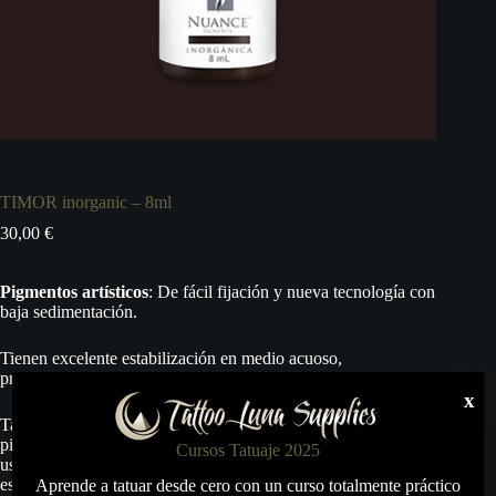
TIMOR inorganic – 8ml
30,00
€
Pigmentos artísticos
: De fácil fijación y nueva tecnología con
baja sedimentación.
Tienen excelente estabilización en medio acuoso,
proporcionando mayor nivel de intensidad.
x
Tattoo Luna S.L. no se hace responsable del mal uso de estos
pigmentos, y por lo tanto no da ninguna garantía más allá del
Cursos Tatuaje 2025
uso adecuado para el dibujo en lienzos o láminas, fin al que
está destinado este producto.
Aprende a tatuar desde cero con un curso totalmente práctico