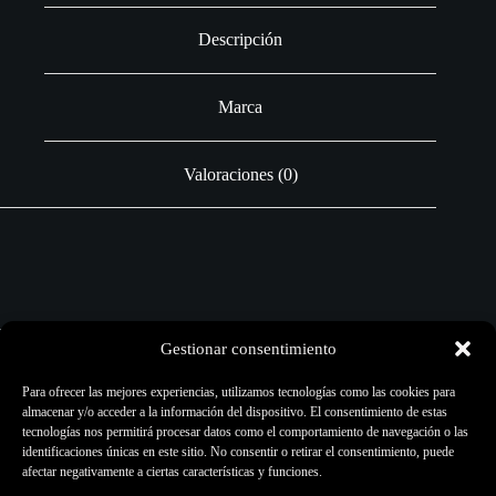
Descripción
Marca
Valoraciones (0)
Pigmentos Artísticos
Gestionar consentimiento
Cantidad:
8ml
Para ofrecer las mejores experiencias, utilizamos tecnologías como las cookies para
almacenar y/o acceder a la información del dispositivo. El consentimiento de estas
Aplicación:
Entrenamiento y pieles artificiales
tecnologías nos permitirá procesar datos como el comportamiento de navegación o las
identificaciones únicas en este sitio. No consentir o retirar el consentimiento, puede
afectar negativamente a ciertas características y funciones.
Este pigmento no es de uso en España para tatuaje. Por lo
tanto, no vendemos nuestros colores para su uso. Tattoo Luna