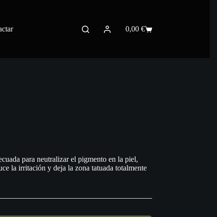
ctar
0,00
€
Carro
de
compra
uada para neutralizar el pigmento en la piel,
e la irritación y deja la zona tatuada totalmente