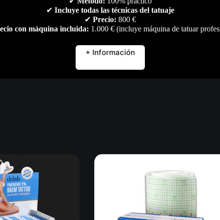
✔
Método:
100% práctico
Descripción
Marca
Valoraciones (0)
✔
Incluye todas las técnicas del tatuaje
✔
Precio:
800 €
ecio con máquina incluida:
1.000 € (incluye máquina de tatuar profes
+ Información
rectamente en la piel y esparcir bien la espuma. Limpiar por completo