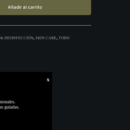
Añadir al carrito
 & DESINFECCIÓN
,
SKIN CARE
,
TODO
x
sionales.
as guiadas.