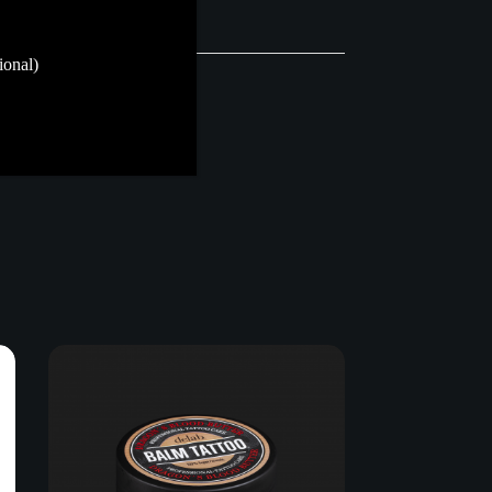
ional)
 toda la zona deseada.