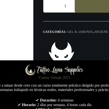
Tattoo
Clean
Up
Refill
–
1L
cantidad
CATEGORÍAS:
GEL & JABONES
,
HIGIENE
Cursos Tatuaje 2025
a tatuar desde cero con un curso totalmente práctico dirigido por profe
semanas trabajarás en técnicas reales, materiales profesionales y práctic
✔
Duración:
4 semanas
✔
Horario:
2 días por semana, 4 horas cada día