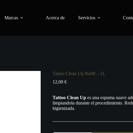
Marcas
Acerca de
Servicios
Conta
Tattoo Clean Up Refill – 1L
12,00
€
Tattoo
Clean
Up
es una espuma suave adec
limpiandola durante el procedimiento. Reduc
higienizada.