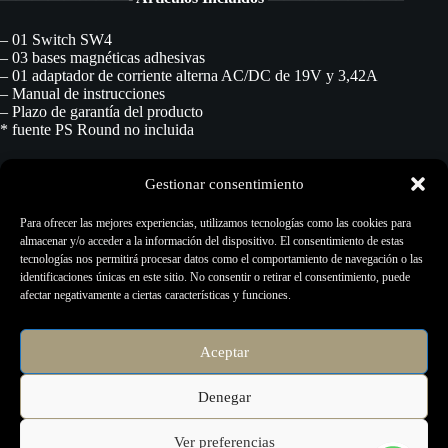
– 01 Switch SW4
– 03 bases magnéticas adhesivas
– 01 adaptador de corriente alterna AC/DC de 19V y 3,42A
– Manual de instrucciones
– Plazo de garantía del producto
* fuente PS Round no incluida
———————- Garantía del Producto ————————-
Gestionar consentimiento
El plazo de garantía ofrecido por Electric Ink sigue la normativa
Para ofrecer las mejores experiencias, utilizamos tecnologías como las cookies para
Europea vigente. La garantía de Electric Ink contra defectos de
almacenar y/o acceder a la información del dispositivo. El consentimiento de estas
fabricación comienza a contar desde la compra del producto por
tecnologías nos permitirá procesar datos como el comportamiento de navegación o las
parte del consumidor, comprobada mediante la factura de compra del
identificaciones únicas en este sitio. No consentir o retirar el consentimiento, puede
artículo respectivo.
afectar negativamente a ciertas características y funciones.
———————– Asistencia Técnica ————————–
Aceptar
Contacto por correo electrónico a través de info@electric.local
Denegar
Ver preferencias