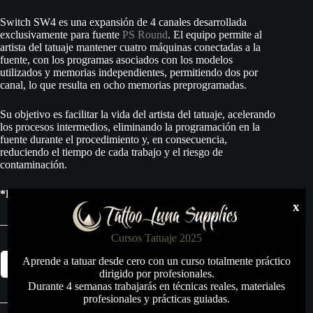
Switch SW4 es una expansión de 4 canales desarrollada
exclusivamente para fuente
PS Round
. El equipo permite al
artista del tatuaje mantener cuatro máquinas conectadas a la
fuente, con los programas asociados con los modelos
utilizados y memorias independientes, permitiendo dos por
canal, lo que resulta en ocho memorias preprogramadas.
Su objetivo es facilitar la vida del artista del tatuaje, acelerando
los procesos intermedios, eliminando la programación en la
fuente durante el procedimiento y, en consecuencia,
reduciendo el tiempo de cada trabajo y el riesgo de
contaminación.
*Fuente PS Round NO incluida
x
Cursos Tatuaje 2025
Switch
Aprende a tatuar desde cero con un curso totalmente práctico
Añadir al carrito
SW4
dirigido por profesionales.
–
Durante 4 semanas trabajarás en técnicas reales, materiales
Negro
profesionales y prácticas guiadas.
Mate