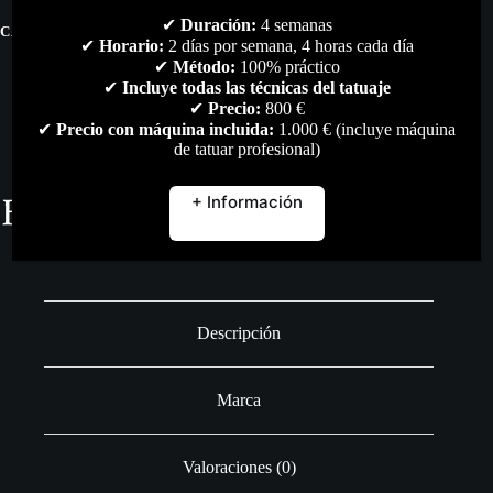
cantidad
✔
Duración:
4 semanas
CATEGORÍAS:
FUENTES
,
TODO
✔
Horario:
2 días por semana, 4 horas cada día
✔
Método:
100% práctico
✔
Incluye todas las técnicas del tatuaje
✔
Precio:
800 €
✔
Precio con máquina incluida:
1.000 € (incluye máquina
de tatuar profesional)
+ Información
Descripción
Marca
Valoraciones (0)