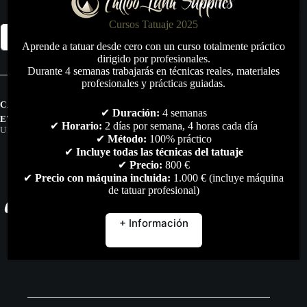
Cursos Tatuaje 2025
Sol
Añadir al carrito
Nova
Aprende a tatuar desde cero con un curso totalmente práctico
Unlimited
dirigido por profesionales.
Nebula
Durante 4 semanas trabajarás en técnicas reales, materiales
Stardust
profesionales y prácticas guiadas.
cantidad
CATEGORÍAS:
MAQUINAS DE TATUAR
,
TODO
✔
Duración:
4 semanas
ETIQUETAS:
CHEYENNE
,
NOVA
,
SOL
,
SOL-NOVA
,
SOL-NOVA-
✔
Horario:
2 días por semana, 4 horas cada día
UNLIMITED
,
TATTOO
,
TATTOO-PEN
✔
Método:
100% práctico
✔
Incluye todas las técnicas del tatuaje
✔
Precio:
800 €
✔
Precio con máquina incluida:
1.000 € (incluye máquina
de tatuar profesional)
+ Información