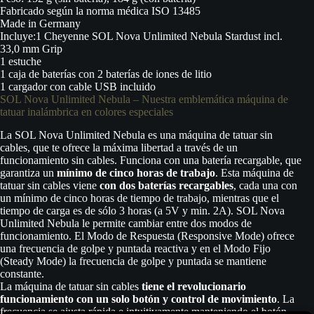
Fabricado según la norma médica ISO 13485
Made in Germany
Incluye:1 Cheyenne SOL Nova Unlimited Nebula Stardust incl.
33,0 mm Grip
1 estuche
1 caja de baterías con 2 baterías de iones de litio
1 cargador con cable USB incluido
SOL Nova Unlimited Nebula – Nuestra emblemática máquina de
tatuar inalámbrica en colores especiales
La SOL Nova Unlimited Nebula es una máquina de tatuar sin
cables, que te ofrece la máxima libertad a través de un
funcionamiento sin cables. Funciona con una batería recargable, que
garantiza un
mínimo de cinco horas de trabajo
. Esta máquina de
tatuar sin cables viene
con dos baterías recargables
, cada una con
un mínimo de cinco horas de tiempo de trabajo, mientras que el
tiempo de carga es de sólo 3 horas (a 5V y min. 2A). SOL Nova
Unlimited Nebula le permite cambiar entre dos modos de
funcionamiento. El Modo de Respuesta (Responsive Mode) ofrece
una frecuencia de golpe y puntada reactiva y en el Modo Fijo
(Steady Mode) la frecuencia de golpe y puntada se mantiene
constante.
La máquina de tatuar sin cables
tiene el revolucionario
funcionamiento con un solo botón y control de movimiento
. La
frecuencia se ajusta rápida e intuitivamente manteniendo el botón