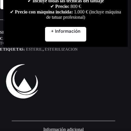
✔
Incluye todas las técnicas del tatuaje
Añadir al carrito
de
✔
Precio:
800 €
esterilización
✔
Precio con máquina incluida:
1.000 € (incluye máquina
-
de tatuar profesional)
Varios
tamaños
cantidad
+ Información
SKU:
N/D
CATEGORÍAS:
HIGIENE & DESINFECCIÓN
,
SKIN CARE
,
TODO
ETIQUETAS:
ESTERIL
,
ESTERILIZACION
Información adicional