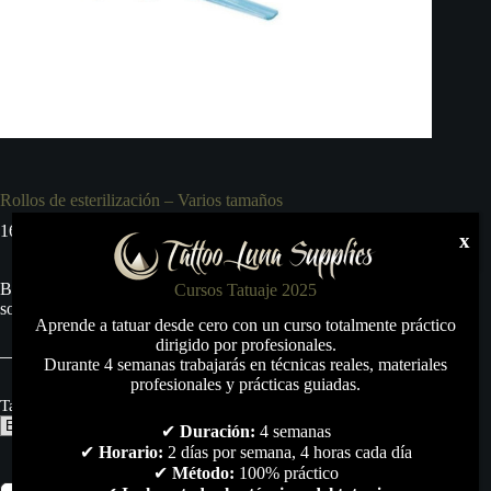
Rollos de esterilización – Varios tamaños
Rango
16,50
€
-
22,00
€
x
de
precios:
Bobina con indicador bioquímico, asegura que las bolsas sean
desde
Cursos Tatuaje 2025
sometidas a un proceso de esterilización.
16,50 €
Aprende a tatuar desde cero con un curso totalmente práctico
hasta
dirigido por profesionales.
22,00 €
Durante 4 semanas trabajarás en técnicas reales, materiales
profesionales y prácticas guiadas.
Tamaño:
✔
Duración:
4 semanas
✔
Horario:
2 días por semana, 4 horas cada día
✔
Método:
100% práctico
Rollos