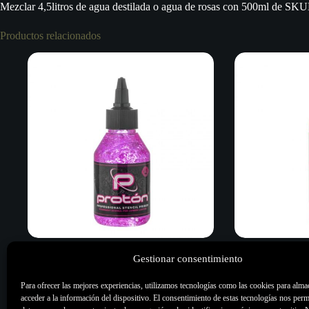
Mezclar 4,5litros de agua destilada o agua de rosas con 500m
Productos relacionados
Gestionar consentimiento
Proton Professional Stencil Primer Rosa –
Proton Cristal P
100ml / 3.4 Oz.
Oz.
Para ofrecer las mejores experiencias, utilizamos tecnologías como las cookies para alma
13,00
€
11,00
€
acceder a la información del dispositivo. El consentimiento de estas tecnologías nos perm