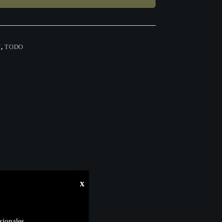
N
,
TODO
x
sionales.