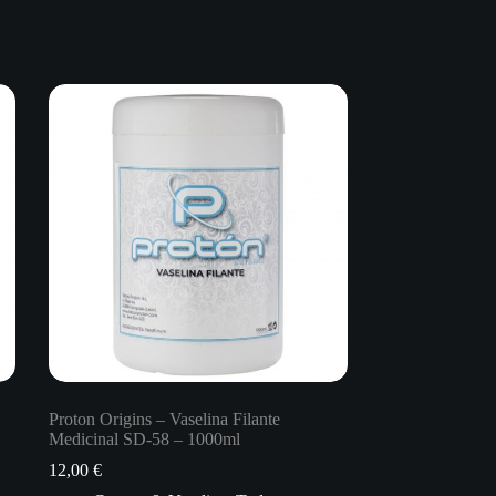
Proton Origins – Vaselina Filante
Medicinal SD-58 – 1000ml
12,00
€