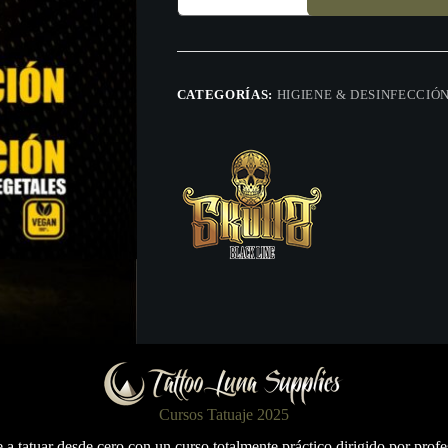
cantidad
CATEGORÍAS:
HIGIENE & DESINFECCIÓ
Cursos Tatuaje 2025
a tatuar desde cero con un curso totalmente práctico dirigido por profe