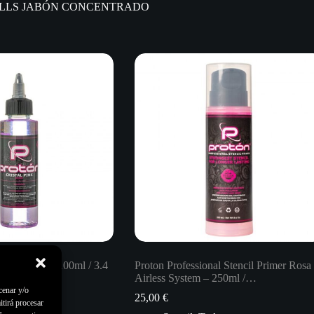
l de SKULLS JABÓN CONCENTRADO
ink – Mixer – 100ml / 3.4
Proton Professional Stencil Primer Rosa
Airless System – 250ml /…
cenar y/o
25,00
€
itirá procesar