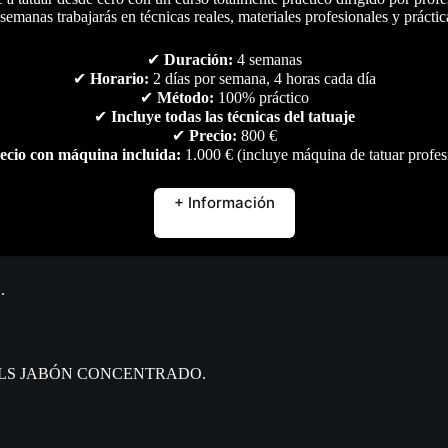
semanas trabajarás en técnicas reales, materiales profesionales y práctic
Descripción
Marca
Valoraciones (0)
✔
Duración:
4 semanas
✔
Horario:
2 días por semana, 4 horas cada día
✔
Método:
100% práctico
✔
Incluye todas las técnicas del tatuaje
✔
Precio:
800 €
ecio con máquina incluida:
1.000 € (incluye máquina de tatuar profes
tinta y vaselina.
+ Información
 e inflamación.
.
de SKULLS JABÓN CONCENTRADO.