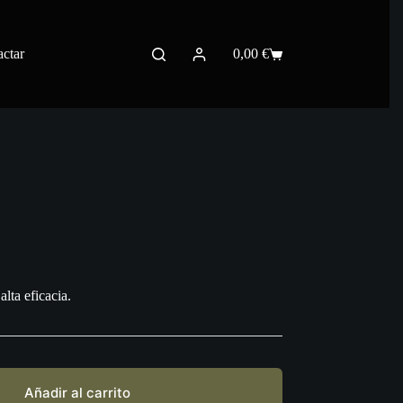
ctar
0,00
€
Carro
de
compra
ta eficacia.
Añadir al carrito