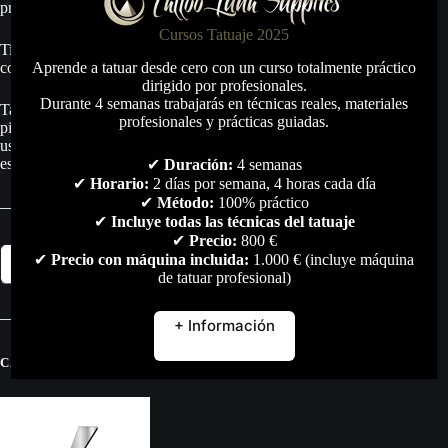
producto.
Cursos Tatuaje 2025
Tiene alta resistencia a alteraciones (por luz solar,
contaminantes, solventes, etc).
Aprende a tatuar desde cero con un curso totalmente práctico
dirigido por profesionales.
Durante 4 semanas trabajarás en técnicas reales, materiales
Tattoo Luna S.L. no se hace responsable del mal uso de estos
profesionales y prácticas guiadas.
pigmentos, y por lo tanto no da ninguna garantía más allá del
uso adecuado para el dibujo en lienzos o láminas, fin al que
está destinado este producto.
✔
Duración:
4 semanas
✔
Horario:
2 días por semana, 4 horas cada día
✔
Método:
100% práctico
✔
Incluye todas las técnicas del tatuaje
✔
Precio:
800 €
Pink
✔
Precio con máquina incluida:
1.000 € (incluye máquina
Añadir al carrito
Easy
de tatuar profesional)
Glow
30ml
cantidad
+ Información
CATEGORÍAS:
PIGMENTOS
,
TODO