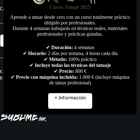
Cursos Tatuaje 2025
Cantidad: 15 ml.
Aprende a tatuar desde cero con un curso totalmente práctico
dirigido por profesionales.
Durante 4 semanas trabajarás en técnicas reales, materiales
profesionales y prácticas guiadas.
Pigmento
Añadir al carrito
Sublime
Ink
✔
Duración:
4 semanas
Yanira
✔
Horario:
2 días por semana, 4 horas cada día
15ml.
✔
Método:
100% práctico
cantidad
✔
Incluye todas las técnicas del tatuaje
✔
Precio:
800 €
CATEGORÍAS:
PIGMENTOS
,
TODO
✔
Precio con máquina incluida:
1.000 € (incluye máquina
ETIQUETAS:
MICROPIGMENTACION
,
PIGMENTOS
de tatuar profesional)
+ Información