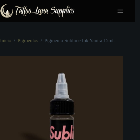
Saltar
al
contenido
Inicio
/
Pigmentos
/
Pigmento Sublime Ink Yanira 15ml.