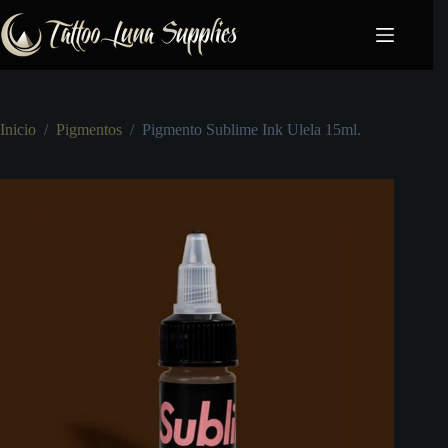
Saltar
al
contenido
Inicio
/
Pigmentos
/
Pigmento Sublime Ink Ulela 15ml.