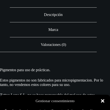
Descripción
Marca
Valoraciones (0)
Pigmentos para uso de prácticas.
Estos pigmentos no son fabricados para micropigmentacion. Por lo
tanto, no vendemos estos colores para su uso.
Tattoo Luna S.L. no se hace responsable del mal uso de estos
pigmentos, y por lo tanto no da ninguna garantía más allá del uso
Gestionar consentimiento
adecuado para el trazo en pieles sintéticas, fin al que está destinado
este producto.