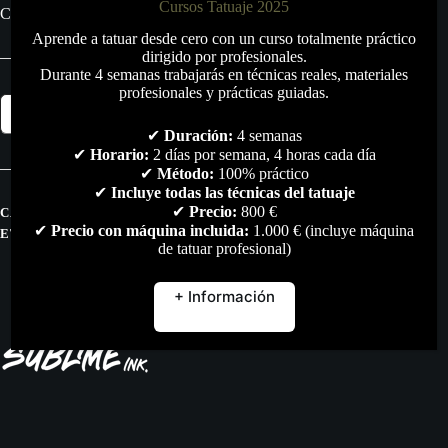
Cursos Tatuaje 2025
Cantidad: 15 ml.
Aprende a tatuar desde cero con un curso totalmente práctico
dirigido por profesionales.
Durante 4 semanas trabajarás en técnicas reales, materiales
profesionales y prácticas guiadas.
Pigmento
Añadir al carrito
Sublime
Ink
✔
Duración:
4 semanas
Ulela
✔
Horario:
2 días por semana, 4 horas cada día
15ml.
✔
Método:
100% práctico
cantidad
✔
Incluye todas las técnicas del tatuaje
✔
Precio:
800 €
CATEGORÍAS:
PIGMENTOS
,
TODO
✔
Precio con máquina incluida:
1.000 € (incluye máquina
ETIQUETAS:
MICROPIGMENTACION
,
PIGMENTOS
de tatuar profesional)
+ Información