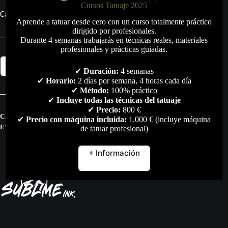
Cursos Tatuaje 2025
Cantidad: 15 ml.
Aprende a tatuar desde cero con un curso totalmente práctico
dirigido por profesionales.
Durante 4 semanas trabajarás en técnicas reales, materiales
profesionales y prácticas guiadas.
Pigmento
Añadir al carrito
Sublime
✔
Duración:
4 semanas
Ink
✔
Horario:
2 días por semana, 4 horas cada día
Salvaje
✔
Método:
100% práctico
15ml.
✔
Incluye todas las técnicas del tatuaje
cantidad
✔
Precio:
800 €
CATEGORÍAS:
PIGMENTOS
,
TODO
✔
Precio con máquina incluida:
1.000 € (incluye máquina
ETIQUETAS:
MICROPIGMENTACION
,
PIGMENTOS
de tatuar profesional)
+ Información