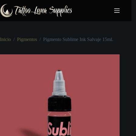
Saltar
al
contenido
Inicio
/
Pigmentos
/
Pigmento Sublime Ink Salvaje 15ml.