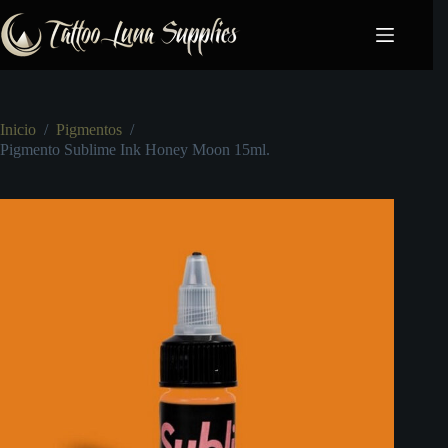
Saltar
al
contenido
Inicio
/
Pigmentos
/
Pigmento Sublime Ink Honey Moon 15ml.