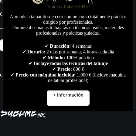
que está destinado este producto.
Cursos Tatuaje 2025
Cantidad: 15 ml.
Aprende a tatuar desde cero con un curso totalmente práctico
dirigido por profesionales.
Durante 4 semanas trabajarás en técnicas reales, materiales
profesionales y prácticas guiadas.
Pigmento
Añadir al carrito
✔
Duración:
4 semanas
Sublime
Ink
✔
Horario:
2 días por semana, 4 horas cada día
Honey
✔
Método:
100% práctico
Moon
✔
Incluye todas las técnicas del tatuaje
15ml.
✔
Precio:
800 €
cantidad
✔
Precio con máquina incluida:
1.000 € (incluye máquina
CATEGORÍAS:
PIGMENTOS
,
TODO
de tatuar profesional)
+ Información