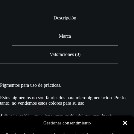
Descripción
Marca
Valoraciones (0)
Pigmentos para uso de prácticas.
Estos pigmentos no son fabricados para micropigmentacion. Por lo
tanto, no vendemos estos colores para su uso.
Tattoo Luna S.L. no se hace responsable del mal uso de estos
pigmentos, y por lo tanto no da ninguna garantía más allá del uso
Gestionar consentimiento
adecuado para el trazo en pieles sintéticas, fin al que está destinado
este producto.