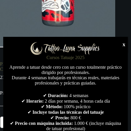
x
Cursos Tatuaje 2025
PIGMENTO ARTÍSTICO OBSCURE GREY – VICE
Aprende a tatuar desde cero con un curso totalmente práctico
COLORS 50 ML.
dirigido por profesionales.
23,00
€
Durante 4 semanas trabajarás en técnicas reales, materiales
profesionales y prácticas guiadas.
Pigmento Artístico Obscure Grey – Vice Colors 50 ml.
✔
Duración:
4 semanas
✔
Horario:
2 días por semana, 4 horas cada día
✔
Método:
100% práctico
✔
Incluye todas las técnicas del tatuaje
✔
Precio:
800 €
PIGMENTO
Añadir al carrito
✔
Precio con máquina incluida:
1.000 € (incluye máquina
ARTÍSTICO
OBSCURE
de tatuar profesional)