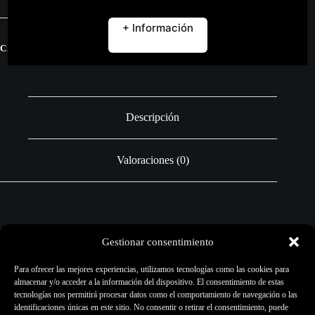
GREY
-
+ Información
VICE
COLORS
CATEGORÍAS:
MATERIAL ARTÍSTICO
,
TODO
50
ML.
cantidad
Descripción
Valoraciones (0)
Pigmento Artístico Obscure Grey – Vice Colors 50 ml.
Gestionar consentimiento
Pigmentos para uso Artístico.
Para ofrecer las mejores experiencias, utilizamos tecnologías como las cookies para
almacenar y/o acceder a la información del dispositivo. El consentimiento de estas
Estos pigmentos no son fabricados para tatuaje. Por lo tanto, no
tecnologías nos permitirá procesar datos como el comportamiento de navegación o las
vendemos estos colores para su uso.
identificaciones únicas en este sitio. No consentir o retirar el consentimiento, puede