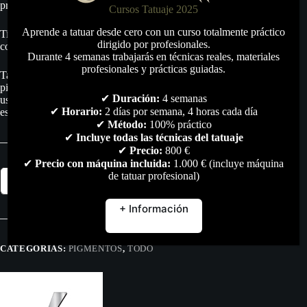
producto.
Cursos Tatuaje 2025
Aprende a tatuar desde cero con un curso totalmente práctico
Tiene alta resistencia a alteraciones (por luz solar,
dirigido por profesionales.
contaminantes, solventes, etc).
Durante 4 semanas trabajarás en técnicas reales, materiales
profesionales y prácticas guiadas.
Tattoo Luna S.L. no se hace responsable del mal uso de estos
pigmentos, y por lo tanto no da ninguna garantía más allá del
✔
Duración:
4 semanas
uso adecuado para el dibujo en lienzos o láminas, fin al que
✔
Horario:
2 días por semana, 4 horas cada día
está destinado este producto.
✔
Método:
100% práctico
✔
Incluye todas las técnicas del tatuaje
✔
Precio:
800 €
✔
Precio con máquina incluida:
1.000 € (incluye máquina
Orange
de tatuar profesional)
Añadir al carrito
Easy
Glow
30ml
+ Información
cantidad
CATEGORÍAS:
PIGMENTOS
,
TODO