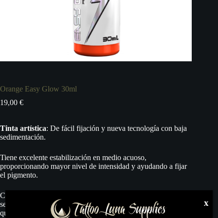
Orange Easy Glow 30ml
19,00
€
Tinta artística
: De fácil fijación y nueva tecnología con baja
sedimentación.
Tiene excelente estabilización en medio acuoso,
proporcionando mayor nivel de intensidad y ayudando a fijar
el pigmento.
Con nueva tecnología de dispersión de partículas, no presenta
x
sedimentación, coagulación, endurecimiento. En el caso de
que suceda separación de los pigmentos, basta agitar el