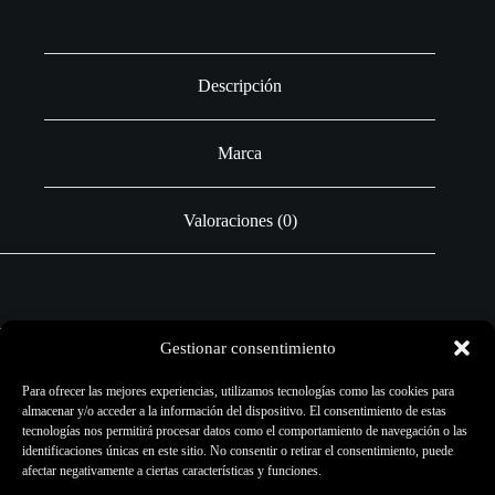
Descripción
Marca
Valoraciones (0)
Pigmentos Artísticos
Gestionar consentimiento
Cantidad:
8ml
Para ofrecer las mejores experiencias, utilizamos tecnologías como las cookies para
almacenar y/o acceder a la información del dispositivo. El consentimiento de estas
Aplicación:
Entrenamiento y pieles artificiales
tecnologías nos permitirá procesar datos como el comportamiento de navegación o las
identificaciones únicas en este sitio. No consentir o retirar el consentimiento, puede
afectar negativamente a ciertas características y funciones.
Este pigmento no es de uso en España para tatuaje. Por lo
tanto, no vendemos nuestros colores para su uso. Tattoo Luna