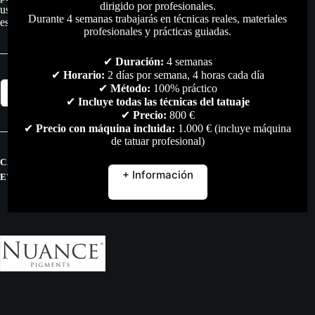
dirigido por profesionales.
uso adecuado para el dibujo en lienzos o láminas, fin al que
Durante 4 semanas trabajarás en técnicas reales, materiales
está destinado este producto.
profesionales y prácticas guiadas.
✔
Duración:
4 semanas
✔
Horario:
2 días por semana, 4 horas cada día
NAVEL
✔
Método:
100% práctico
Añadir al carrito
ORANGE
✔
Incluye todas las técnicas del tatuaje
organic
✔
Precio:
800 €
–
✔
Precio con máquina incluida:
1.000 € (incluye máquina
8ml
de tatuar profesional)
cantidad
CATEGORÍAS:
PIGMENTOS
,
TODO
+ Información
ETIQUETAS:
MICROPIGMENTACION
,
NUANCE
,
PIGMENTOS