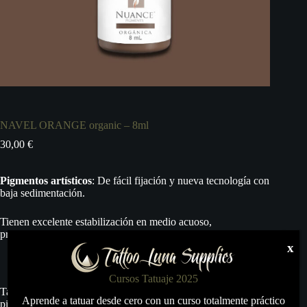
NAVEL ORANGE organic – 8ml
30,00
€
Pigmentos artísticos
: De fácil fijación y nueva tecnología con
baja sedimentación.
Tienen excelente estabilización en medio acuoso,
proporcionando mayor nivel de intensidad.
x
Cursos Tatuaje 2025
Tattoo Luna S.L. no se hace responsable del mal uso de estos
Aprende a tatuar desde cero con un curso totalmente práctico
pigmentos, y por lo tanto no da ninguna garantía más allá del