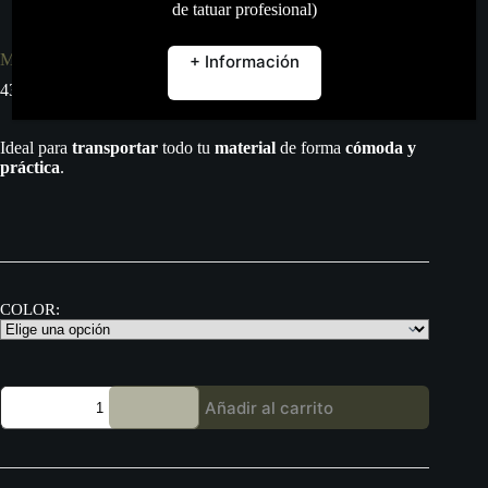
de tatuar profesional)
Mochila con departamentos
+ Información
43,00
€
Ideal para
transportar
todo tu
material
de forma
cómoda y
práctica
.
COLOR:
Mochila
Añadir al carrito
con
departamentos
cantidad