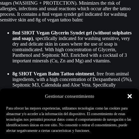
stages (WASHING + PROTECTION). Minimizes the risk of
allergies, infections and usual reactions which occur after the tattoo
process. It contains a 8ml vegan syndet gel indicated for washing
sensitive skin and 8g of vegan tattoo balm:
8ml SHOT Vegan Glycerin Syndet gel (without sulphates
and soap)
, specifically indicated for washing sensitive, very
dry and delicate skin in cases where the use of soap is
contraindicated. With high concentration of Glycerin,
Panthenol and Sepitonic M3. Enriched with a cocktail of 3
important minerals (Cu, Zn and Mg) and vitamins.
8g SHOT Vegan Balm Tattoo ointment
, free from animal
ingredients, with a high concentration of Dexpanthenol (5%),
Sepitonic M3, Calendula and Aloe Vera. Specifically
indicated to care for and protect your healthy tattooed skin in a
more natural way. Improve skin regeneration, moisturises,
Gestionar consentimiento
releives skin irritations, prevent and helps to preserve the
original tattoo colour. Provides a cocktail of 3 important
Para ofrecer las mejores experiencias, utilizamos tecnologías como las cookies para
minerals (Cu, Zn and Mg) for the skin, originally combined
almacenar y/o acceder a la información del dispositivo. El consentimiento de estas
with organic anions (Aspartate and Gluconate), wich provides
tecnologías nos permitirá procesar datos como el comportamiento de navegación o las
the ideal vector to transport the minerals and thereby improve
identificaciones únicas en este sitio. No consentir o retirar el consentimiento, puede
epidermis absorption. It is also suitable for very dry and
afectar negativamente a ciertas características y funciones.
peeling skin. Skins sensitised by cold, detergents, irritant