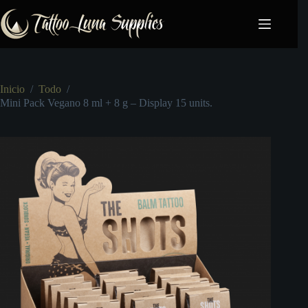
Saltar
al
contenido
Inicio
/
Todo
/
Mini Pack Vegano 8 ml + 8 g – Display 15 units.