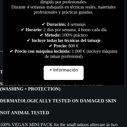
dirigido por profesionales.
Durante 4 semanas trabajarás en técnicas reales, materiales
profesionales y prácticas guiadas.
✔
Duración:
4 semanas
Descripción
✔
Horario:
2 días por semana, 4 horas cada día
✔
Método:
100% práctico
✔
Incluye todas las técnicas del tatuaje
Valoraciones (0)
✔
Precio:
800 €
✔
Precio con máquina incluida:
1.000 € (incluye máquina
de tatuar profesional)
+ Información
THE SHOTS- 100 % VEGAN MINI PACK
SMALL TATTOO AFTERCARE IN TWO STAGES
(WASHING + PROTECTION)
DERMATOLOGICALLY TESTED ON DAMAGED SKIN
NOT ANIMAL TESTED
100% VEGAN MINI PACK for the small tattoos aftercare in two