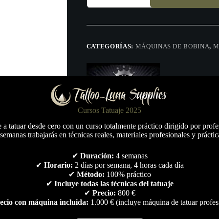
Classic
Shader.
Paulo
Fernando
cantidad
CATEGORÍAS:
MÁQUINAS DE BOBINA
,
M
Cursos Tatuaje 2025
a tatuar desde cero con un curso totalmente práctico dirigido por profe
semanas trabajarás en técnicas reales, materiales profesionales y práctic
✔
Duración:
4 semanas
✔
Horario:
2 días por semana, 4 horas cada día
✔
Método:
100% práctico
✔
Incluye todas las técnicas del tatuaje
✔
Precio:
800 €
ecio con máquina incluida:
1.000 € (incluye máquina de tatuar profes