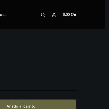
ctar
0,00
€
Carro
de
compra
Añadir al carrito