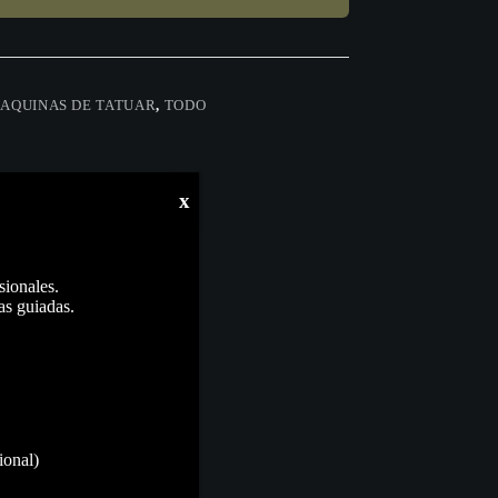
AQUINAS DE TATUAR
,
TODO
x
sionales.
as guiadas.
ional)