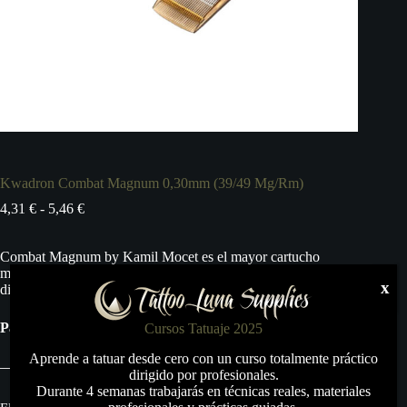
Kwadron Combat Magnum 0,30mm (39/49 Mg/Rm)
Rango
4,31
€
-
5,46
€
de
precios:
Combat Magnum by Kamil Mocet es el mayor cartucho
desde
magnum tanto rectas como redondas de tan alta calidad
4,31 €
x
disponible en el mundo del tatuaje.
hasta
5,46 €
Paquete de 16, precio por unidad.
Cursos Tatuaje 2025
Aprende a tatuar desde cero con un curso totalmente práctico
dirigido por profesionales.
Durante 4 semanas trabajarás en técnicas reales, materiales