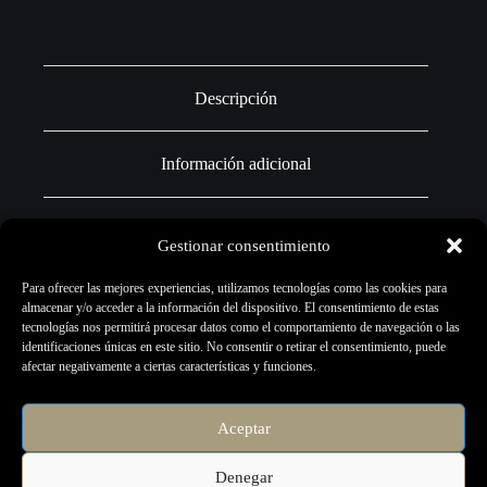
Descripción
Información adicional
Marca
Gestionar consentimiento
Para ofrecer las mejores experiencias, utilizamos tecnologías como las cookies para
Valoraciones (0)
almacenar y/o acceder a la información del dispositivo. El consentimiento de estas
tecnologías nos permitirá procesar datos como el comportamiento de navegación o las
identificaciones únicas en este sitio. No consentir o retirar el consentimiento, puede
afectar negativamente a ciertas características y funciones.
Gracias a nuestros conocimientos y experiencia, hemos creado un
producto con excelentes cualidades de rendimiento y, sobre todo,
Aceptar
una calidad inigualable por otras marcas.
Denegar