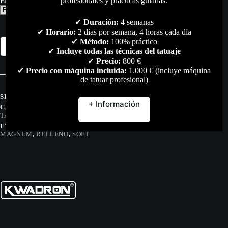
profesionales y prácticas guiadas.
Elige tu medida:
✔
Duración:
4 semanas
✔
Horario:
2 días por semana, 4 horas cada día
Kwadron
✔
Método:
100% práctico
Añadir al carrito
Combat
✔
Incluye todas las técnicas del tatuaje
Magnum
✔
Precio:
800 €
0,30mm
✔
Precio con máquina incluida:
1.000 € (incluye máquina
(39/49
de tatuar profesional)
Mg/Rm)
cantidad
SKU:
N/D
+ Información
CATEGORÍAS:
AGUJAS MG
,
AGUJAS RM
,
MAQUINAS DE
TATUAR
,
TODO
ETIQUETAS:
AGUJAS
,
BLACKOUT
,
EDGE
,
KWADRON
,
MAGNUM
,
RELLENO
,
SOFT