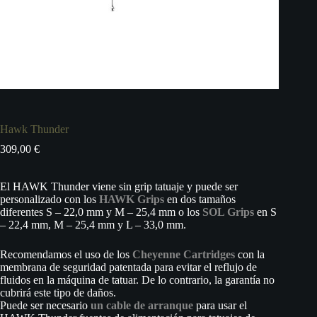
Hawk Thunder
309,00
€
El HAWK Thunder viene sin grip tatuaje y puede ser
personalizado con los
HAWK Grips
en dos tamaños
diferentes S – 22,0 mm y M – 25,4 mm o los
SOL Grips
en S
– 22,4 mm, M – 25,4 mm y L – 33,0 mm.
Recomendamos el uso de los
Cheyenne Cartridges
con la
membrana de seguridad patentada para evitar el reflujo de
fluidos en la máquina de tatuar. De lo contrario, la garantía no
cubrirá este tipo de daños.
Puede ser necesario
un cable de arranque
para usar el