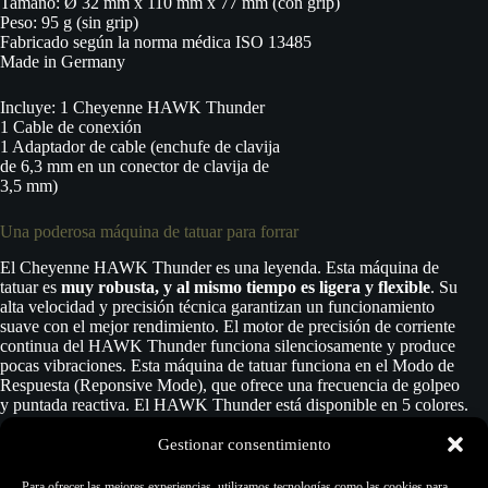
Tamaño: Ø 32 mm x 110 mm x 77 mm (con grip)
Peso: 95 g (sin grip)
Fabricado según la norma médica ISO 13485
Made in Germany
Incluye: 1 Cheyenne HAWK Thunder
1 Cable de conexión
1 Adaptador de cable (enchufe de clavija
de 6,3 mm en un conector de clavija de
3,5 mm)
Una poderosa máquina de tatuar para forrar
El Cheyenne HAWK Thunder es una leyenda. Esta máquina de
tatuar es
muy robusta, y al mismo tiempo es ligera y flexible
. Su
alta velocidad y precisión técnica garantizan un funcionamiento
suave con el mejor rendimiento. El motor de precisión de corriente
continua del HAWK Thunder funciona silenciosamente y produce
pocas vibraciones. Esta máquina de tatuar funciona en el Modo de
Respuesta (Reponsive Mode), que ofrece una frecuencia de golpeo
y puntada reactiva. El HAWK Thunder está disponible en 5 colores.
Gestionar consentimiento
Debido a su
trazo de 4 mm
y a su mayor potencia, el HAWK
Thunder es una gran máquina de tatuar
para un fuerte forrado y
Para ofrecer las mejores experiencias, utilizamos tecnologías como las cookies para