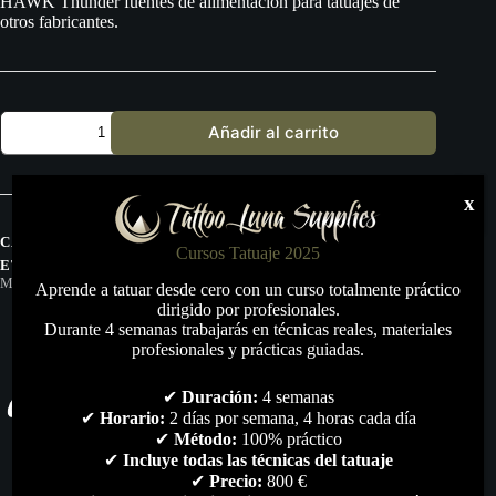
HAWK Thunder fuentes de alimentación para tatuajes de
otros fabricantes.
Hawk
Añadir al carrito
Thunder
cantidad
x
CATEGORÍAS:
MAQUINAS DE TATUAR
,
TODO
Cursos Tatuaje 2025
ETIQUETAS:
CHEYENNE
,
HAWK
,
HAWK-THUNDER
,
MACHINE
,
TATTOO
,
TATUAJE
,
THUNDER
Aprende a tatuar desde cero con un curso totalmente práctico
dirigido por profesionales.
Durante 4 semanas trabajarás en técnicas reales, materiales
profesionales y prácticas guiadas.
✔
Duración:
4 semanas
✔
Horario:
2 días por semana, 4 horas cada día
✔
Método:
100% práctico
✔
Incluye todas las técnicas del tatuaje
✔
Precio:
800 €