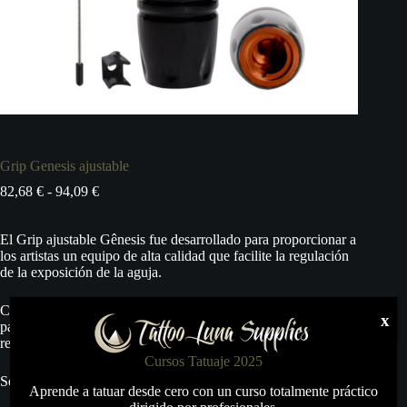
Grip Genesis ajustable
Rango
82,68
€
-
94,09
€
de
precios:
El Grip ajustable Gênesis fue desarrollado para proporcionar a
desde
los artistas un equipo de alta calidad que facilite la regulación
82,68 €
de la exposición de la aguja.
hasta
94,09 €
Con el acabado de aluminio anodizado este grip fue diseñado
x
para el uso en máquinas rotativas, donde cada click del grip
representa un avance de 0,17mm en la exposición de la aguja.
Cursos Tatuaje 2025
Se puede esterilizar en autoclave.
Aprende a tatuar desde cero con un curso totalmente práctico