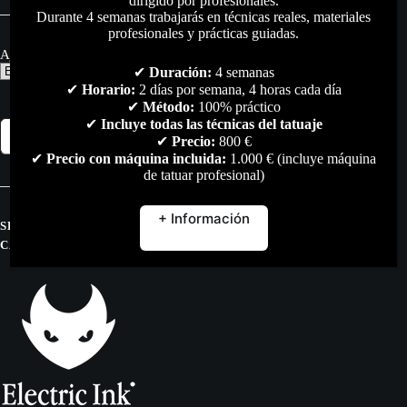
dirigido por profesionales.
Durante 4 semanas trabajarás en técnicas reales, materiales
profesionales y prácticas guiadas.
Ajustable a (mm)
✔
Duración:
4 semanas
✔
Horario:
2 días por semana, 4 horas cada día
✔
Método:
100% práctico
✔
Incluye todas las técnicas del tatuaje
Grip
Añadir al carrito
Genesis
✔
Precio:
800 €
ajustable
✔
Precio con máquina incluida:
1.000 € (incluye máquina
cantidad
de tatuar profesional)
+ Información
SKU:
N/D
CATEGORÍAS:
GRIPS
,
TODO