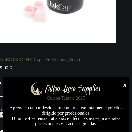
ELECTRIC INK Caps De Silicona (Rosa)
9,00
€
Caps de silicona en diferentes tamaños.
x
Cursos Tatuaje 2025
Aprende a tatuar desde cero con un curso totalmente práctico
Tamaño:
dirigido por profesionales.
Durante 4 semanas trabajarás en técnicas reales, materiales
profesionales y prácticas guiadas.
ELECTRIC