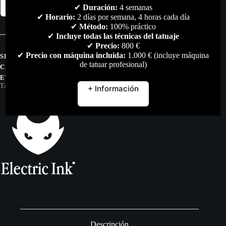
Añadir al carrito
✔
Duración:
4 semanas
INK
✔
Horario:
2 días por semana, 4 horas cada día
Caps
De
✔
Método:
100% práctico
Silicona
✔
Incluye todas las técnicas del tatuaje
(Rosa)
✔
Precio:
800 €
cantidad
✔
Precio con máquina incluida:
1.000 € (incluye máquina
SKU:
N/D
de tatuar profesional)
CATEGORÍAS:
HIGIENE & DESINFECCIÓN
,
TODO
ETIQUETAS:
CAPS
,
ELECTRIC
,
ELECTRIC-INK
,
TATTOO
,
TATUAJE
,
TINTA
+ Información
Descripción