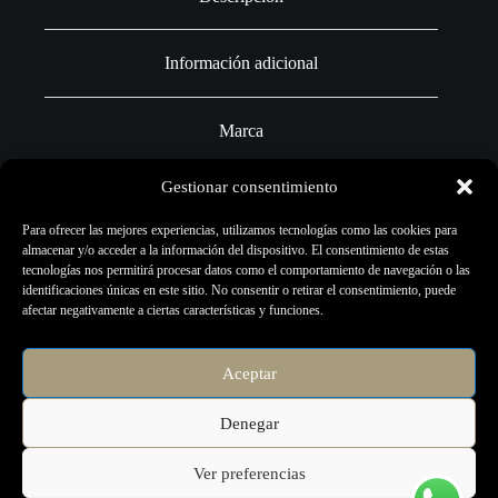
Información adicional
Marca
Gestionar consentimiento
Valoraciones (0)
Para ofrecer las mejores experiencias, utilizamos tecnologías como las cookies para
almacenar y/o acceder a la información del dispositivo. El consentimiento de estas
tecnologías nos permitirá procesar datos como el comportamiento de navegación o las
identificaciones únicas en este sitio. No consentir o retirar el consentimiento, puede
afectar negativamente a ciertas características y funciones.
Los recipientes de silicona Electric Ink almacenan la tinta de forma
más segura y practica durante la sesión. La base de goma de los caps
protege la punta de la aguja y evita que esta se dañe.
Antes de utilizarlos esterilizar con alcohol al 70%. Después del uso,
Aceptar
desecharlos en un contenedor específico para residuos sanitarios.
Denegar
Ver preferencias
Copyright © 2026 - Página creada por
Micromercio.com