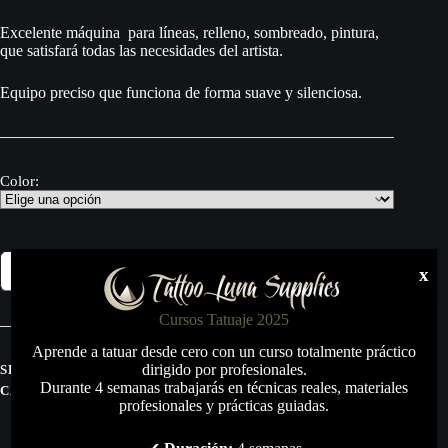
Excelente máquina para líneas, relleno, sombreado, pintura,
que satisfará todas las necesidades del artista.
Equipo preciso que funciona de forma suave y silenciosa.
Color:
Electra
Añadir al carrito
x
Pop
cantidad
Cursos Tatuaje 2025
Aprende a tatuar desde cero con un curso totalmente práctico
dirigido por profesionales.
SKU:
N/D
Durante 4 semanas trabajarás en técnicas reales, materiales
CATEGORÍAS:
MAQUINAS ROTATIVAS
,
TODO
profesionales y prácticas guiadas.