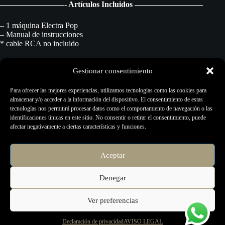
————————- Artículos Incluidos ————————–
– 1 máquina Electra Pop
– Manual de instrucciones
* cable RCA no incluido
———————- Garantía del Producto ————————-
Gestionar consentimiento
El plazo de garantía ofrecido por Electric Ink sigue la normativa
Para ofrecer las mejores experiencias, utilizamos tecnologías como las cookies para
Europea vigente. La garantía de Electric Ink contra defectos de
almacenar y/o acceder a la información del dispositivo. El consentimiento de estas
fabricación comienza a contar desde la compra del producto por
tecnologías nos permitirá procesar datos como el comportamiento de navegación o las
parte del consumidor, comprobada mediante la factura de compra del
identificaciones únicas en este sitio. No consentir o retirar el consentimiento, puede
artículo respectivo.
afectar negativamente a ciertas características y funciones.
———————– Asistencia Técnica ————————–
Aceptar
Contacto por correo electrónico a través de info@electric.local
Denegar
Ver preferencias
Copyright © 2026 - Página creada por
Micromercio.com
-
Descargo de Responsabilidad -
Aviso Legal -
Declaración de
Declaración de privacidad
AVISO LEGAL