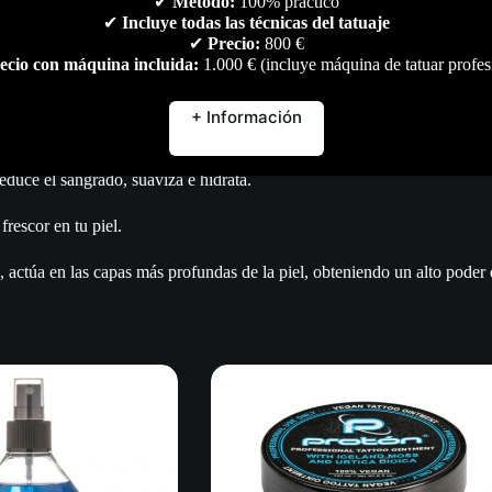
✔
Método:
100% práctico
Descripción
Marca
Valoraciones (0)
✔
Incluye todas las técnicas del tatuaje
✔
Precio:
800 €
ecio con máquina incluida:
1.000 € (incluye máquina de tatuar profes
+ Información
educe el sangrado, suaviza e hidrata.
rescor en tu piel.
 las capas más profundas de la piel, obteniendo un alto poder de r