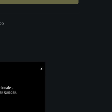
DO
x
sionales.
as guiadas.