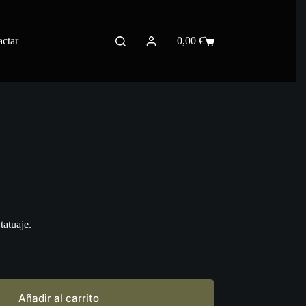
ctar
0,00
€
Carro
de
compra
tatuaje.
Añadir al carrito