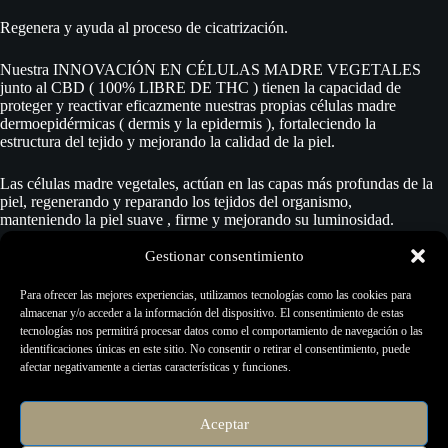
Regenera y ayuda al proceso de cicatrización.
Nuestra INNOVACIÓN EN CÉLULAS MADRE VEGETALES
junto al CBD ( 100% LIBRE DE THC ) tienen la capacidad de
proteger y reactivar eficazmente nuestras propias células madre
dermoepidérmicas ( dermis y la epidermis ), fortaleciendo la
estructura del tejido y mejorando la calidad de la piel.
Las células madre vegetales, actúan en las capas más profundas de la
piel, regenerando y reparando los tejidos del organismo,
manteniendo la piel suave , firme y mejorando su luminosidad.
Gestionar consentimiento
Se puede utilizar como crema de curación, ayudando a aliviar la
fricción post tatuaje y reavivando los colores, convirtiéndose así, en
Para ofrecer las mejores experiencias, utilizamos tecnologías como las cookies para
una de las cremas más completas del mercado.
almacenar y/o acceder a la información del dispositivo. El consentimiento de estas
tecnologías nos permitirá procesar datos como el comportamiento de navegación o las
Los activos hechos de células madre vegetales no contienen
identificaciones únicas en este sitio. No consentir o retirar el consentimiento, puede
herbicidas, pesticidas ni metales pesados.
afectar negativamente a ciertas características y funciones.
Presentación:
Aceptar
Bote de 250ml con tapa de seguridad interna.