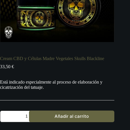
Cream CBD y Células Madre Vegetales Skulls Blackline
33,50
€
Está indicado especialmente al proceso de elaboración y
cicatrización del tatuaje.
Cream
Añadir al carrito
CBD
y
Células