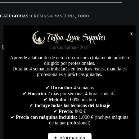
Madre
Vegetales
Skulls
CATEGORÍAS:
CREMAS & VASELINA
,
TODO
Blackline
cantidad
x
Cursos Tatuaje 2025
Aprende a tatuar desde cero con un curso totalmente práctico
dirigido por profesionales.
Durante 4 semanas trabajarás en técnicas reales, materiales
profesionales y prácticas guiadas.
✔
Duración:
4 semanas
✔
Horario:
2 días por semana, 4 horas cada día
✔
Método:
100% práctico
Descripción
✔
Incluye todas las técnicas del tatuaje
✔
Precio:
800 €
✔
Precio con máquina incluida:
1.000 € (incluye máquina
Marca
de tatuar profesional)
+ Información
Valoraciones (0)