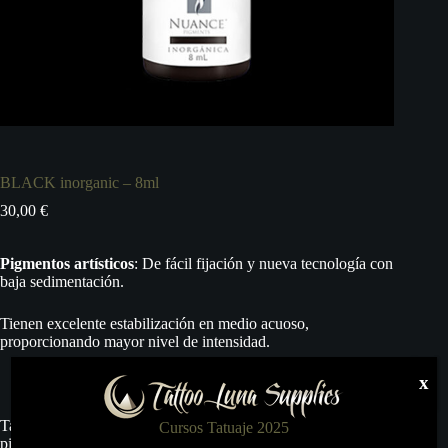
BLACK inorganic – 8ml
30,00
€
Pigmentos artísticos
: De fácil fijación y nueva tecnología con
baja sedimentación.
Tienen excelente estabilización en medio acuoso,
proporcionando mayor nivel de intensidad.
x
Tattoo Luna S.L. no se hace responsable del mal uso de estos
Cursos Tatuaje 2025
pigmentos, y por lo tanto no da ninguna garantía más allá del