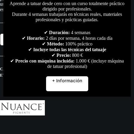
Aprende a tatuar desde cero con un curso totalmente práctico
uso adecuado para el dibujo en lienzos o láminas, fin al que
dirigido por profesionales.
está destinado este producto.
Durante 4 semanas trabajarás en técnicas reales, materiales
profesionales y prácticas guiadas.
✔
Duración:
4 semanas
BLACK
✔
Horario:
2 días por semana, 4 horas cada día
Añadir al carrito
inorganic
✔
Método:
100% práctico
–
✔
Incluye todas las técnicas del tatuaje
8ml
✔
Precio:
800 €
cantidad
✔
Precio con máquina incluida:
1.000 € (incluye máquina
de tatuar profesional)
CATEGORÍAS:
PIGMENTOS
,
TODO
ETIQUETAS:
MICROPIGMENTACION
,
NUANCE
,
PIGMENTOS
+ Información