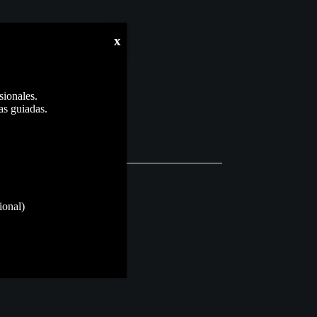
x
sionales.
as guiadas.
ional)