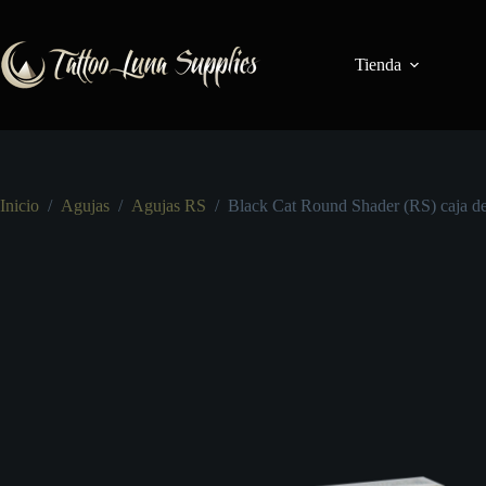
Saltar
al
contenido
Tienda
Inicio
/
Agujas
/
Agujas RS
/
Black Cat Round Shader (RS) caja de