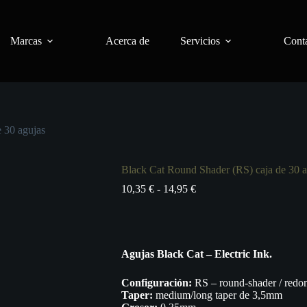
Marcas
Acerca de
Servicios
Conta
 30 agujas
Black Cat Round Shader (RS) caja de 30 a
Rango
10,35
€
-
14,95
€
de
precios:
desde
10,35 €
hasta
Agujas Black Cat – Electric Ink.
14,95 €
Configuración:
RS – round-shader / redo
Taper:
medium/long taper de 3,5mm