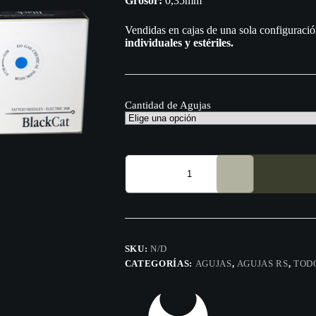
Grosor:
0,35mm
Vendidas en cajas de una sola configuració
individuales y estériles.
Cantidad de Agujas
Black
Cat
Round
Shader
(RS)
caja
de
30
SKU:
N/D
agujas
CATEGORÍAS:
AGUJAS
,
AGUJAS RS
,
TOD
cantidad