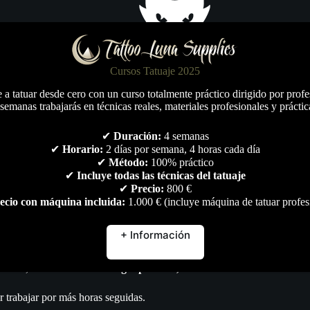
Cursos Tatuaje 2025
a tatuar desde cero con un curso totalmente práctico dirigido por profe
semanas trabajarás en técnicas reales, materiales profesionales y práctic
✔
Duración:
4 semanas
n
Información adicional
Marca
Valoraciones (0)
✔
Horario:
2 días por semana, 4 horas cada día
✔
Método:
100% práctico
✔
Incluye todas las técnicas del tatuaje
✔
Precio:
800 €
ecio con máquina incluida:
1.000 € (incluye máquina de tatuar profes
+ Información
reados,
con un medium/long taper de 3,5mm.
r trabajar por más horas seguidas.