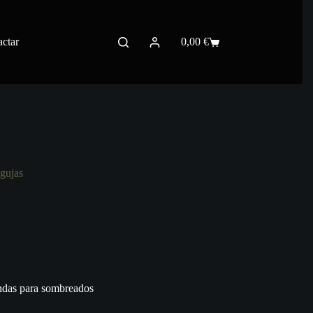
ctar
0,00
€
Carro
de
compra
gujas
ndas para sombreados