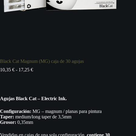
Black Cat Magnum (MG) caja de 30 agujas
Rango
10,35
€
-
17,25
€
de
precios:
desde
10,35 €
hasta
Agujas Black Cat – Electric Ink.
17,25 €
Configuración:
MG – magnum / planas para pintura
Taper:
medium/long taper de 3,5mm
Grosor:
0,35mm
Vendidas en cajas de una sola configuración,
contiene 30