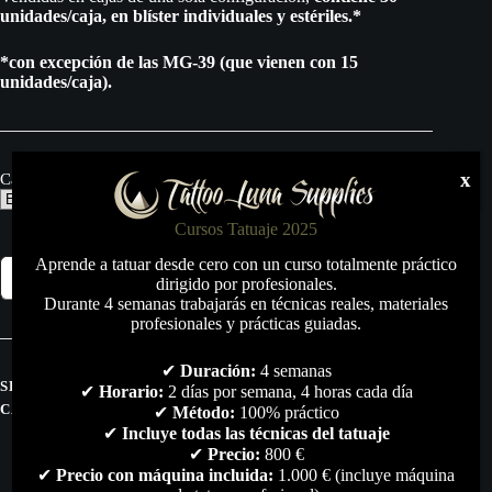
unidades/caja
, en blíster individuales y estériles
.*
*con excepción de las MG-39 (que vienen con 15
unidades/caja).
x
Cantidad de Agujas
Cursos Tatuaje 2025
Black
Aprende a tatuar desde cero con un curso totalmente práctico
Añadir al carrito
Cat
dirigido por profesionales.
Magnum
Durante 4 semanas trabajarás en técnicas reales, materiales
(MG)
profesionales y prácticas guiadas.
caja
de
✔
Duración:
4 semanas
30
SKU:
N/D
✔
Horario:
2 días por semana, 4 horas cada día
agujas
CATEGORÍAS:
AGUJAS
,
AGUJAS MG
,
TODO
✔
Método:
100% práctico
cantidad
✔
Incluye todas las técnicas del tatuaje
✔
Precio:
800 €
✔
Precio con máquina incluida:
1.000 € (incluye máquina