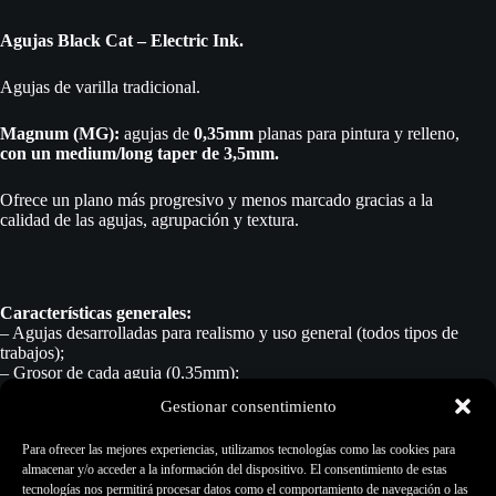
Agujas Black Cat – Electric Ink.
Agujas de varilla tradicional.
Magnum (MG):
agujas de
0,35mm
planas para pintura y relleno,
con un medium/long taper de 3,5mm.
Ofrece un plano más progresivo y menos marcado gracias a la
calidad de las agujas, agrupación y textura.
Características generales:
– Agujas desarrolladas para realismo y uso general (todos tipos de
trabajos);
– Grosor de cada aguja (0,35mm);
– Hechas en acero INOX;
Gestionar consentimiento
– Esterilización individual por óxido de etileno.
Para ofrecer las mejores experiencias, utilizamos tecnologías como las cookies para
Configuraciones disponibles de agujas:
almacenar y/o acceder a la información del dispositivo. El consentimiento de estas
MG-05, MG-07, MG-09, MG-11, MG-13, MG-15, MG-23 y M-
tecnologías nos permitirá procesar datos como el comportamiento de navegación o las