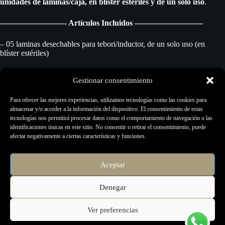
unidades de laminas/caja, en blíster estériles y de un solo uso
.
————————- Artículos Incluidos ————————–
– 05 laminas desechables para tebori/inductor, de un solo uso (en
blíster estériles)
———————- Garantía del Producto ————————-
Gestionar consentimiento
El plazo de garantía y esterilización ofrecido por Electric Ink sigue la
Para ofrecer las mejores experiencias, utilizamos tecnologías como las cookies para
normativa Europea vigente. La garantía de Electric Ink contra
almacenar y/o acceder a la información del dispositivo. El consentimiento de estas
defectos de fabricación comienza a contar desde la compra del
tecnologías nos permitirá procesar datos como el comportamiento de navegación o las
producto por parte del consumidor, comprobada mediante la factura
identificaciones únicas en este sitio. No consentir o retirar el consentimiento, puede
de compra del artículo respectivo.
afectar negativamente a ciertas características y funciones.
———————– Asistencia Técnica ————————–
Aceptar
Contacto por correo electrónico a través de info@tattooluna.com
Denegar
Ver preferencias
Copyright © 2026 - Página creada por
Micromercio.com