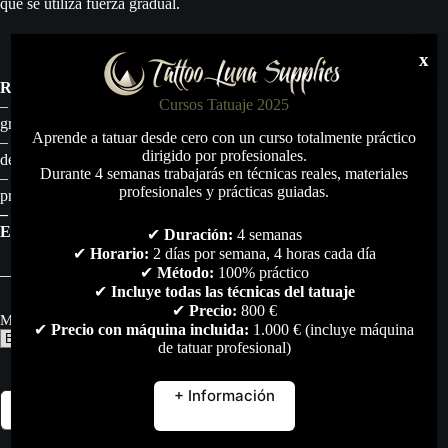
que se utiliza fuerza gradual.
x
Recomendaciones:
Cursos Tatuaje 2025
– Después del uso, desechar el aplicador en un contenedor
grupo 3, específico para materiales contaminante;
Aprende a tatuar desde cero con un curso totalmente práctico
– Conservar en lugar seco, fresco, protegido de la humedad y
dirigido por profesionales.
de la luz solar directa;
Durante 4 semanas trabajarás en técnicas reales, materiales
– Siempre manipule este producto con guantes de
profesionales y prácticas guiadas.
procedimiento;
– NO UTILICE EL PRODUCTO SI EL EMBALAJE
ESTÁ ABIERTO O DAÑADO.
✔
Duración:
4 semanas
✔
Horario:
2 días por semana, 4 horas cada día
✔
Método:
100% práctico
✔
Incluye todas las técnicas del tatuaje
✔
Precio:
800 €
Medida:
✔
Precio con máquina incluida:
1.000 € (incluye máquina
de tatuar profesional)
+ Información
Advanced
Añadir al carrito
Needles
Hard
–